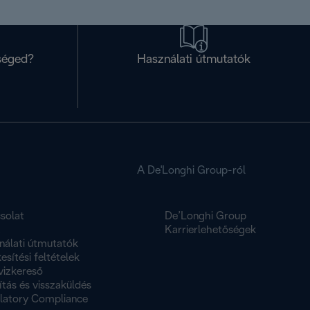
séged?
Használati útmutatók
A De'Longhi Group-ról
solat
De’Longhi Group
K
Karrierlehetőségek
nálati útmutatók
esítési feltételek
vizkereső
ítás és visszaküldés
latory Compliance