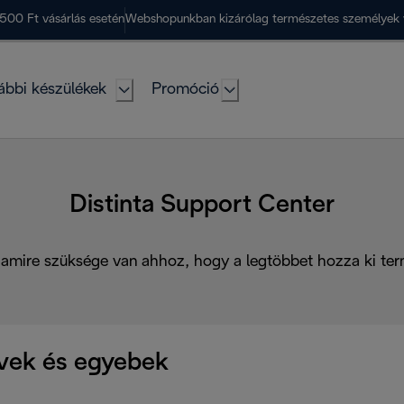
500 Ft vásárlás esetén
Webshopunkban kizárólag természetes személyek 
ábbi készülékek
Promóció
Distinta Support Center
amire szüksége van ahhoz, hogy a legtöbbet hozza ki te
vek és egyebek