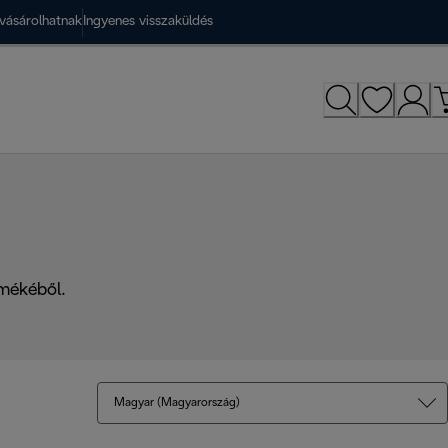
vásárolhatnak
Ingyenes visszaküldés
rmékéből.
Magyar (Magyarország)