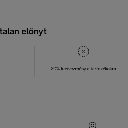
talan előnyt
k
20% kedvezmény a tartozékokra