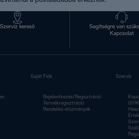
közvetlenül a postaládádba érkeznek.
Szervíz kereső
Segítségre van szük
Kapcsolat
Saját Fiók
Szerviz
en
Bejelentkezés/Regisztráció
Kapc
Termékregisztráció
GYI
Rendelési előzmények
Hasz
Érték
Szer
Száll
Regu