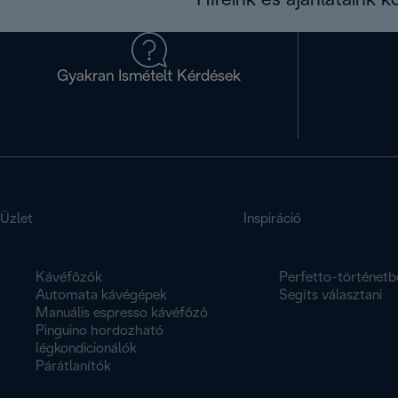
Híreink és ajánlataink 
Gyakran Ismételt Kérdések
Üzlet
Inspiráció
Kávéfőzők
Perfetto-történetb
Automata kávégépek
Segíts választani
Manuális espresso kávéfőző
Pinguino hordozható
légkondicionálók
Párátlanítók