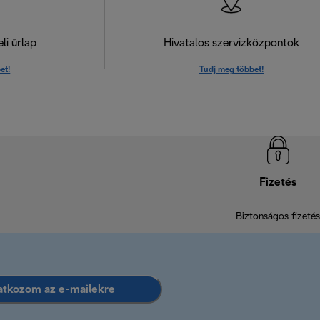
li űrlap
Hivatalos szervizközpontok
et!
Tudj meg többet!
Fizetés
Biztonságos fizetés
ratkozom az e-mailekre