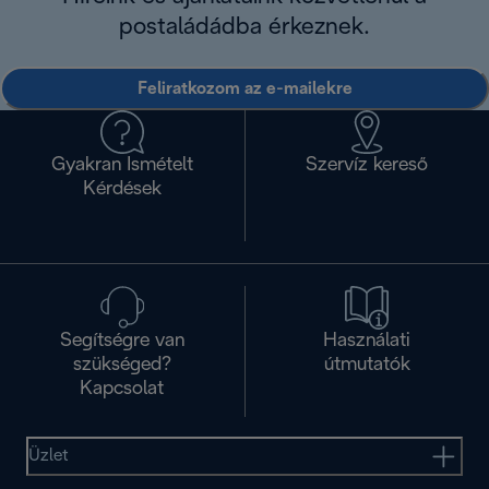
postaládádba érkeznek.
Feliratkozom az e-mailekre
Gyakran Ismételt
Szervíz kereső
Kérdések
Segítségre van
Használati
szükséged?
útmutatók
Kapcsolat
Üzlet