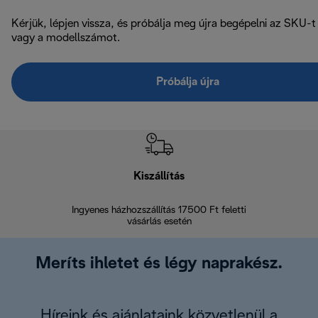
Kérjük, lépjen vissza, és próbálja meg újra begépelni az SKU-t
vagy a modellszámot.
Próbálja újra
Kiszállítás
V
Ingyenes házhozszállítás 17500 Ft feletti
Visszak
vásárlás esetén
Meríts ihletet és légy naprakész.
Híreink és ajánlataink közvetlenül a