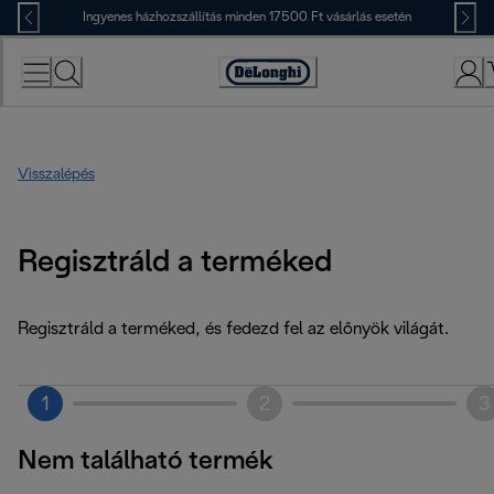
Skip
Ingyenes házhozszállítás minden 17500 Ft vásárlás esetén
to
Content
Accessibility
Statement
Visszalépés
Regisztráld a terméked
Regisztráld a terméked, és fedezd fel az előnyök világát.
1
2
3
Nem található termék