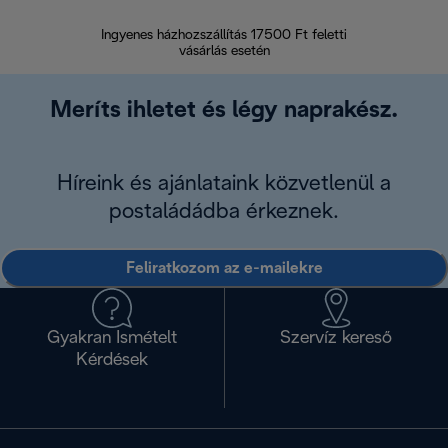
Ingyenes házhozszállítás 17500 Ft feletti
Visszak
vásárlás esetén
Meríts ihletet és légy naprakész.
Híreink és ajánlataink közvetlenül a
postaládádba érkeznek.
Feliratkozom az e-mailekre
Gyakran Ismételt
Szervíz kereső
Kérdések