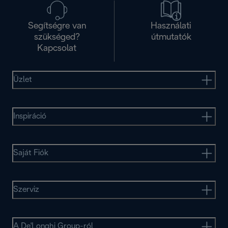
Segítségre van
Használati
szükséged?
útmutatók
Kapcsolat
Üzlet
Inspiráció
Saját Fiók
Szerviz
A De'Longhi Group-ról