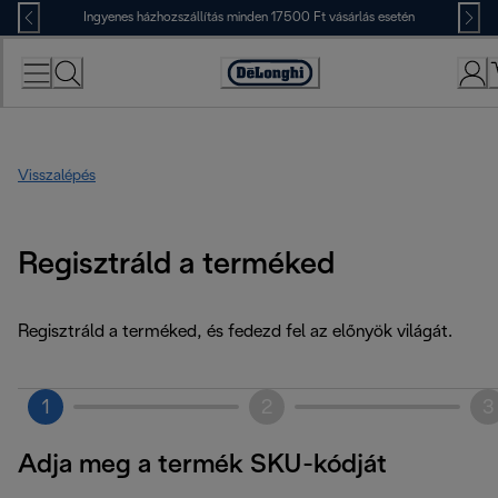
Skip
Ingyenes házhozszállítás minden 17500 Ft vásárlás esetén
to
Content
Accessibility
Statement
Visszalépés
Regisztráld a terméked
Regisztráld a terméked, és fedezd fel az előnyök világát.
1
2
3
Adja meg a termék SKU-kódját