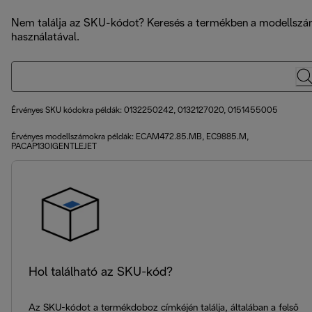
Nem találja az SKU-kódot? Keresés a termékben a modellsz
használatával.
Érvényes SKU kódokra példák: 0132250242, 0132127020, 0151455005
Érvényes modellszámokra példák: ECAM472.85.MB, EC9885.M,
PACAP130IGENTLEJET
Hol található az SKU-kód?
Az SKU-kódot a termékdoboz címkéjén találja, általában a felső