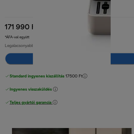
171 990 Ft
eredeti ár 269 990 Ft
269 990 Ft
(-36%)
*ÁFA-val együtt
Legalacsonyabb ár az elmúlt 30 napban
171 990 Ft
Értesíts, ha elérhető
Standard ingyenes kiszállítás
17500 Ft
Ingyenes visszaküldés
Teljes gyártói garancia