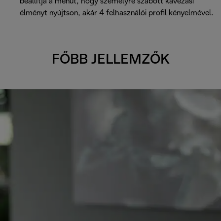
beállítja a menüt, hogy személyre szabott kávézási
élményt nyújtson, akár 4 felhasználói profil kényelmével.
FŐBB JELLEMZŐK