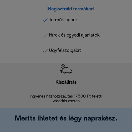
Regisztráld terméked
Termék tippek
Hírek és egyedi ajánlatok
Ügyfélszolgálat
Kiszállítás
V
Ingyenes házhozszállítás 17500 Ft feletti
Visszak
vásárlás esetén
Meríts ihletet és légy naprakész.