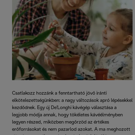
Csatlakozz hozzánk a fenntartható jövő iránti
elkötelezettségünkben: a nagy változások apró lépésekkel
kezdődnek. Egy új De'Longhi kávégép választása a
legjobb módja annak, hogy tökéletes kávéélményben
legyen részed, miközben megőrzöd az értékes
erőforrásokat és nem pazarlod azokat. A ma meghozott