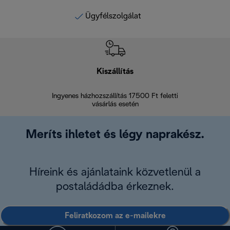
Ügyfélszolgálat
Kiszállítás
V
Ingyenes házhozszállítás 17500 Ft feletti
Visszak
vásárlás esetén
Meríts ihletet és légy naprakész.
Híreink és ajánlataink közvetlenül a
postaládádba érkeznek.
Feliratkozom az e-mailekre