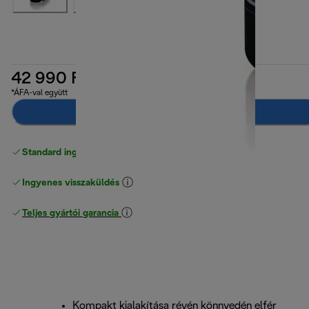
42 990 Ft
*ÁFA-val együtt
Értesíts, ha elérhető
Standard ingyenes kiszállítás
17500 Ft
Ingyenes visszaküldés
Teljes gyártói garancia
Kompakt kialakítása révén könnyedén elfér