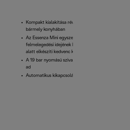
Kompakt kialakítása révén könnyedén elfér
bármely konyhában
Az Essenza Mini egyszerű használatának és rövid
felmelegedési idejének köszönhetően pillanatok
alatt elkészíti kedvenc kávédat
A 19 bar nyomású szivattyú tökéletes eredményt
ad
Automatikus kikapcsolás 3 perc után