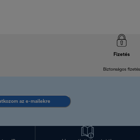
Fizetés
Biztonságos fizetés
ratkozom az e-mailekre