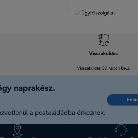
Ügyfélszolgálat
Visszaküldés
Visszaküldés 30 napon belül
légy naprakész.
Feli
közvetlenül a postaládádba érkeznek.