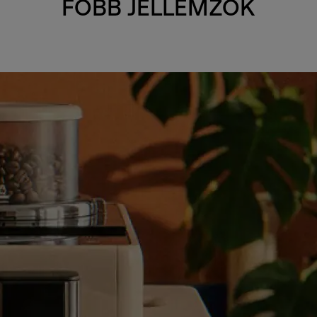
FŐBB JELLEMZŐK