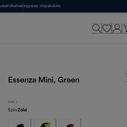
vásárolhatnak
Ingyenes visszaküldés
Essenza Mini, Green
EN85.L
Szín
:
Zöld