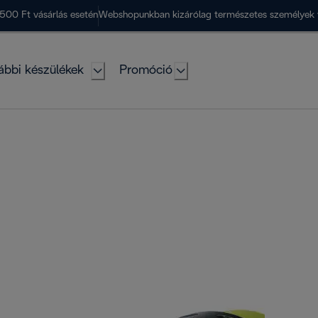
500 Ft vásárlás esetén
Webshopunkban kizárólag természetes személyek 
ábbi készülékek
Promóció