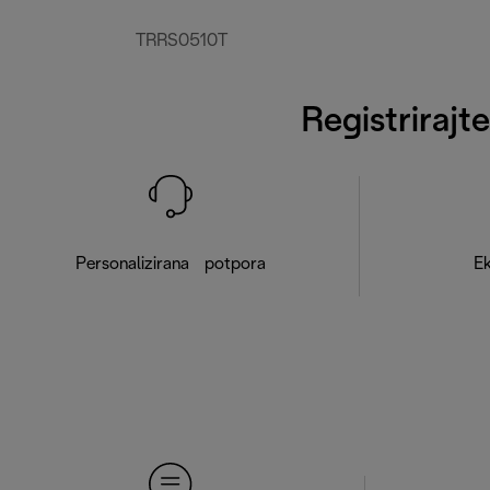
TRRS0510T
Registrirajt
Personalizirana potpora
Ek