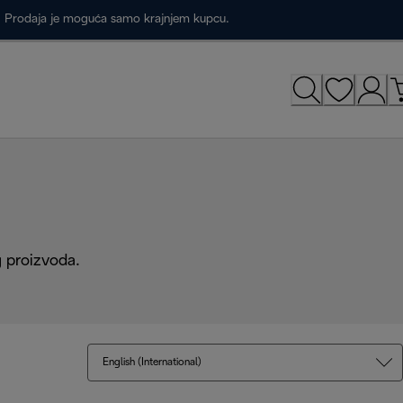
a. Prodaja je moguća samo krajnjem kupcu.
g proizvoda.
English (International)