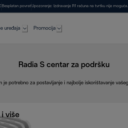
€
Besplatan povrat
Upozorenje: Izdravanje R1 računa na tvrtku nije moguć
e uređaja
Promocija
Radia S centar za podršku
 je potrebno za postavljanje i najbolje iskorištavanje vaše
 i više