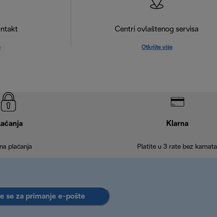
ntakt
Centri ovlaštenog servisa
e
Otkrijte više
laćanja
Klarna
na plaćanja
Platite u 3 rate bez kamata
te se za primanje e-pošte