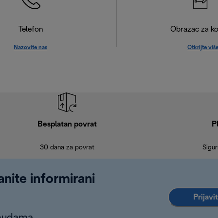
Telefon
Obrazac za ko
Nazovite nas
Otkrijte viš
Besplatan povrat
P
30 dana za povrat
Sigur
anite informirani
Prijavi