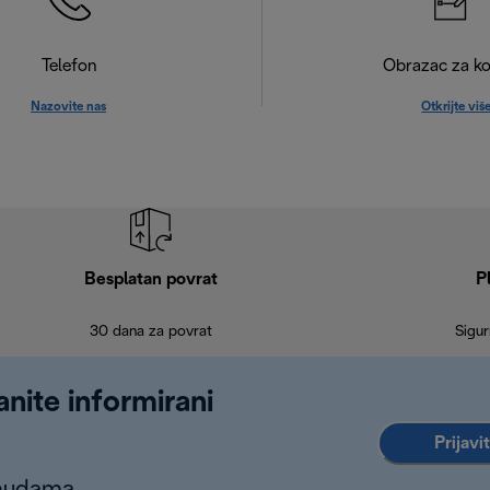
Telefon
Obrazac za ko
Nazovite nas
Otkrijte viš
Besplatan povrat
P
30 dana za povrat
Sigur
anite informirani
Prijavi