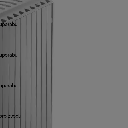
 uporabu
 uporabu
 uporabu
proizvodu