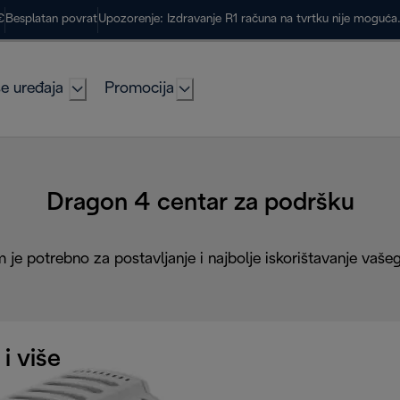
€
Besplatan povrat
Upozorenje: Izdravanje R1 računa na tvrtku nije moguć
e uređaja
Promocija
Dragon 4 centar za podršku
 je potrebno za postavljanje i najbolje iskorištavanje vaše
 i više