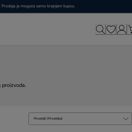
a. Prodaja je moguća samo krajnjem kupcu.
g proizvoda.
Hrvatski (Hrvatska)