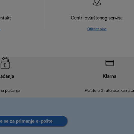
ntakt
Centri ovlaštenog servisa
e
Otkrijte više
laćanja
Klarna
na plaćanja
Platite u 3 rate bez kamata
te se za primanje e-pošte