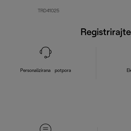
TRD41025
Registrirajt
Personalizirana potpora
Ek