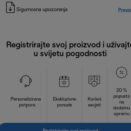
Sigurnosna upozorenja
Preuz
Registrirajte svoj proizvod i uživajt
u svijetu pogodnosti
20 %
popusta
Personalizirana
Ekskluzivne
Korisni
na
potpora
ponude
savjeti
dodatnu
opremu
Registrirajte svoj proizvod