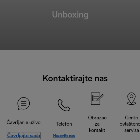
Unboxing
Kontaktirajte nas
Obrazac
Centri
Čavrljanje uživo
Telefon
za
ovlašten
kontakt
servisa
Čavrljajte sada
Nazovite nas