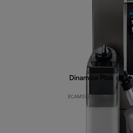
Dinamica Plus
ECAM372.95.TB EX:4