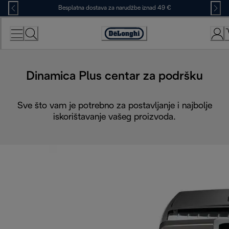
Skip
Besplatna dostava za narudžbe iznad 49 €
to
Content
Accessibility
Statement
Dinamica Plus centar za podršku
Sve što vam je potrebno za postavljanje i najbolje
iskorištavanje vašeg proizvoda.