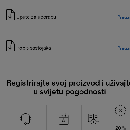
Upute za uporabu
Preuz
Popis sastojaka
Preuz
Registrirajte svoj proizvod i uživajt
u svijetu pogodnosti
20 %