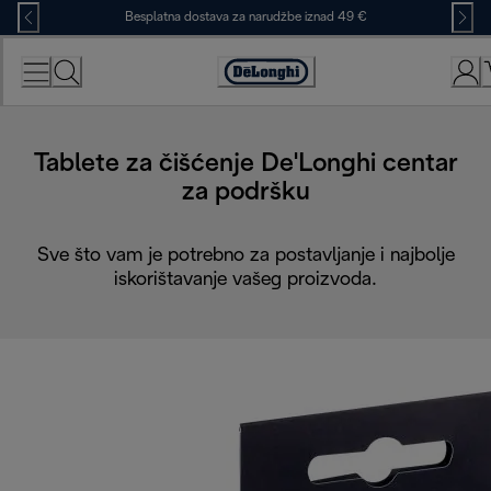
Skip
Besplatna dostava za narudžbe iznad 49 €
to
Content
Accessibility
Statement
Tablete za čišćenje De'Longhi centar
za podršku
Sve što vam je potrebno za postavljanje i najbolje
iskorištavanje vašeg proizvoda.