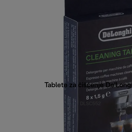
Tablete za čišćenje De'Long
DLSC552