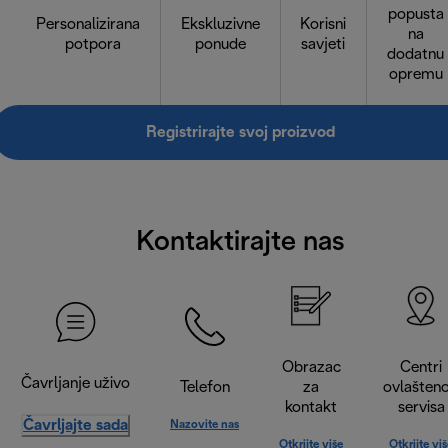
popusta
Personalizirana
Ekskluzivne
Korisni
na
potpora
ponude
savjeti
dodatnu
opremu
Registrirajte svoj proizvod
Kontaktirajte nas
Obrazac
Centri
Čavrljanje uživo
Telefon
za
ovlašten
kontakt
servisa
Čavrljajte sada
Nazovite nas
Otkrijte više
Otkrijte vi