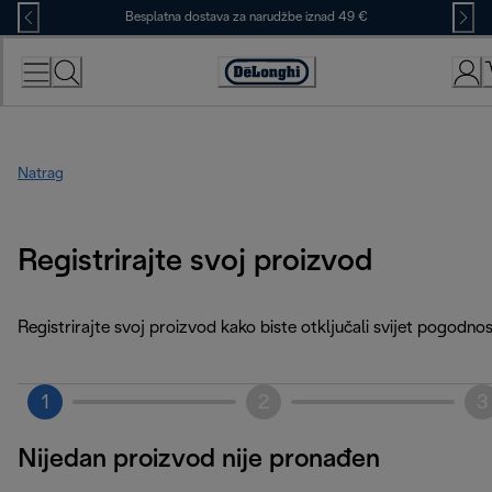
Skip
Besplatna dostava za narudžbe iznad 49 €
to
Content
Accessibility
Statement
Natrag
Registrirajte svoj proizvod
Registrirajte svoj proizvod kako biste otključali svijet pogodnos
1
2
3
Nijedan proizvod nije pronađen