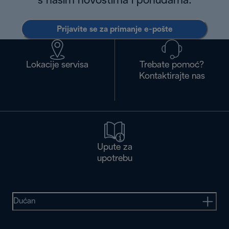
s našim novostima i ponudama.
Prijavite se za primanje e-pošte
Lokacije servisa
Trebate pomoć?
Kontaktirajte nas
Upute za
upotrebu
Dućan