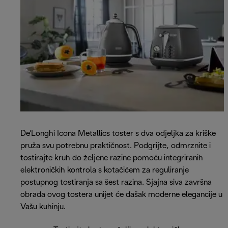
De'Longhi Icona Metallics toster s dva odjeljka za kriške
pruža svu potrebnu praktičnost. Podgrijte, odmrznite i
tostirajte kruh do željene razine pomoću integriranih
elektroničkih kontrola s kotačićem za reguliranje
postupnog tostiranja sa šest razina. Sjajna siva završna
obrada ovog tostera unijet će dašak moderne elegancije u
Vašu kuhinju.