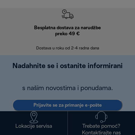
Besplatna dostava za narudžbe
Bes
preko 49 €
30 
Dostava u roku od 2-4 radna dana
Nadahnite se i ostanite informirani
s našim novostima i ponudama.
Prijavite se za primanje e-pošte
Lokacije servisa
Trebate pomoć?
Kontaktirajte nas