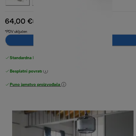
64,00 €
izvorna cijena 99,90 €
99,90 €
(-36 %)
*PDV uključen
Dodaj u košaricu
Standardna besplatna
Dostava
Besplatni povrati
Puno jamstvo proizvođača