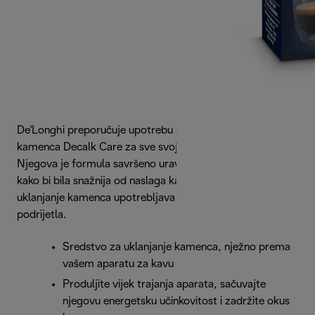
De'Longhi preporučuje upotrebu sredstva za uklanjanje
kamenca Decalk Care za sve svoje aparate za kavu.
Njegova je formula savršeno uravnotežena, osmišljena
kako bi bila snažnija od naslaga kamenca. Ovo sredstvo za
uklanjanje kamenca upotrebljava mliječnu kiselinu biljnog
podrijetla.
Sredstvo za uklanjanje kamenca, nježno prema
vašem aparatu za kavu
Produljite vijek trajanja aparata, sačuvajte
njegovu energetsku učinkovitost i zadržite okus