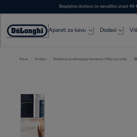
Skip
Besplatna dostava za narudžbe iznad 49 
to
Content
Aparati za kavu
Dodaci
Viš
Accessibility
Statement
Kava
Dodaci
Sredstva za uklanjanje kamenca i filteri za vodu
D