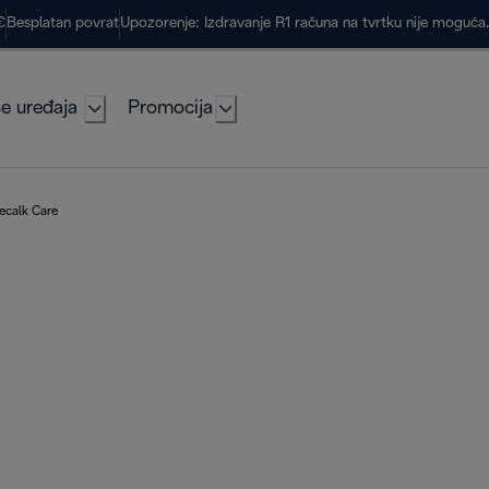
€
Besplatan povrat
Upozorenje: Izdravanje R1 računa na tvrtku nije moguć
e uređaja
Promocija
ecalk Care