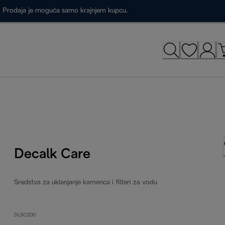
a. Prodaja je moguća samo krajnjem kupcu.
Decalk Care
Sredstva za uklanjanje kamenca i filteri za vodu
DLSC200