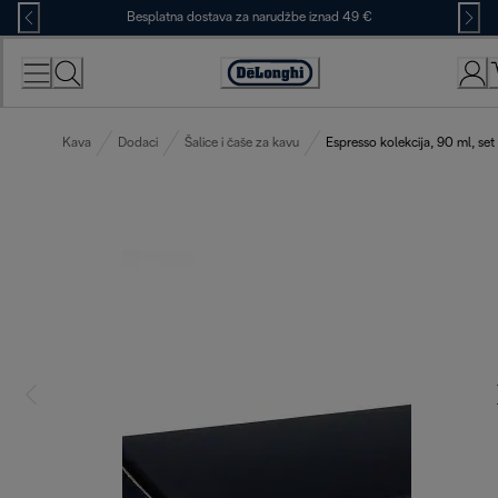
Skip
Besplatna dostava za narudžbe iznad 49 €
to
Content
Accessibility
Statement
Kava
Dodaci
Šalice i čaše za kavu
Espresso kolekcija, 90 ml, se