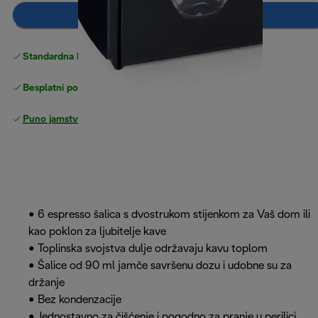
Dodaj u košaricu
Standardna besplatna
Dostava
Besplatni povrati
Puno jamstvo proizvođača
• 6 espresso šalica s dvostrukom stijenkom za Vaš dom ili
kao poklon za ljubitelje kave
• Toplinska svojstva dulje održavaju kavu toplom
• Šalice od 90 ml jamče savršenu dozu i udobne su za
držanje
• Bez kondenzacije
• Jednostavno za čišćenje i pogodno za pranje u perilici