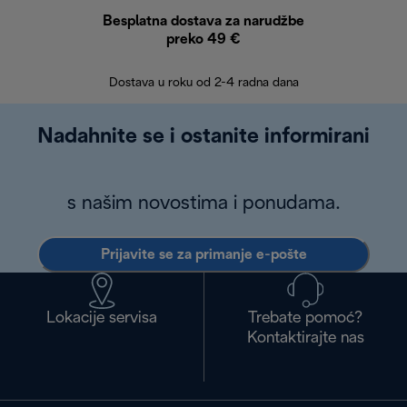
Besplatna dostava za narudžbe
Bes
preko 49 €
30 
Dostava u roku od 2-4 radna dana
Nadahnite se i ostanite informirani
s našim novostima i ponudama.
Prijavite se za primanje e-pošte
Lokacije servisa
Trebate pomoć?
Kontaktirajte nas