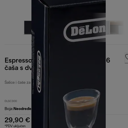
Espresso kolekcija, 90 ml, set od 6
čaša s dvostrukom stijenkom
Šalice i čaše za kavu
DLSC300
Boja
:
Neodređeno
29,90 €
*PDV uključen