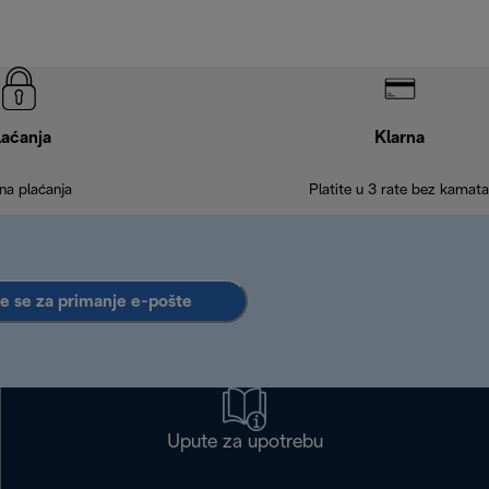
laćanja
Klarna
na plaćanja
Platite u 3 rate bez kamata
te se za primanje e-pošte
Upute za upotrebu