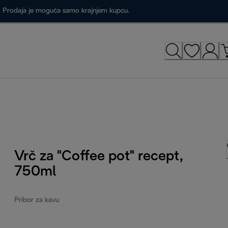
a. Prodaja je moguća samo krajnjem kupcu.
Vrč za "Coffee pot" recept,
750ml
Pribor za kavu