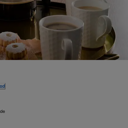
vod
ude