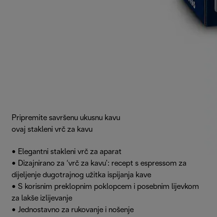
Pripremite savršenu ukusnu kavu s dugotrajnim okusom uz
ovaj stakleni vrč za kavu
• Elegantni stakleni vrč za aparate za kavu u zrnu
• Dizajnirano za ‘vrč za kavu’: recept s espressom za
dijeljenje dugotrajnog užitka ispijanja kave
• S korisnim preklopnim poklopcem i posebnim lijevkom
za lakše izlijevanje
• Jednostavno za rukovanje i nošenje