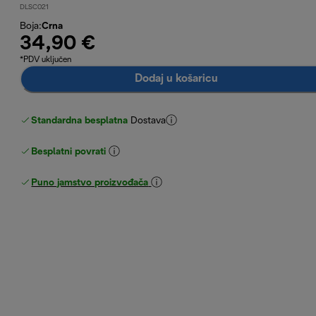
DLSC021
Boja
:
Crna
34,90 €
*PDV uključen
Dodaj u košaricu
Standardna besplatna
Dostava
Besplatni povrati
Puno jamstvo proizvođača