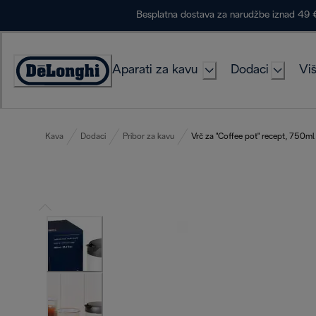
Skip
Besplatna dostava za narudžbe iznad 49 
to
Content
Aparati za kavu
Dodaci
Viš
Accessibility
Statement
Kava
Dodaci
Pribor za kavu
Vrč za "Coffee pot" recept, 750ml