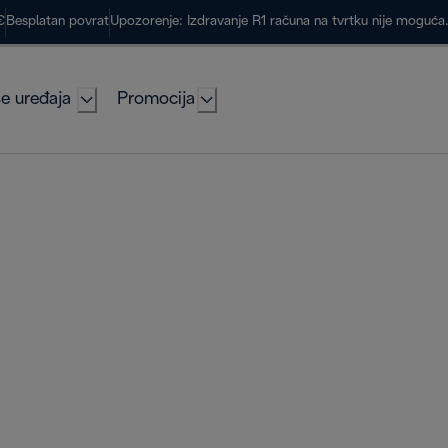
€
Besplatan povrat
Upozorenje: Izdravanje R1 računa na tvrtku nije moguć
e uređaja
Promocija