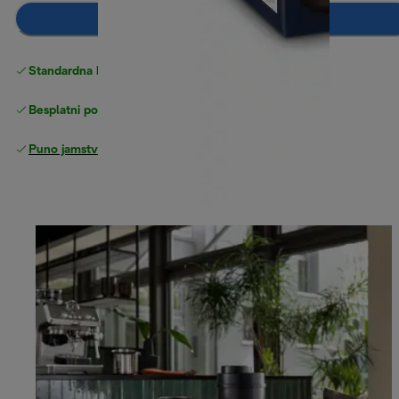
Dodaj u košaricu
Standardna besplatna
Dostava
Besplatni povrati
Puno jamstvo proizvođača