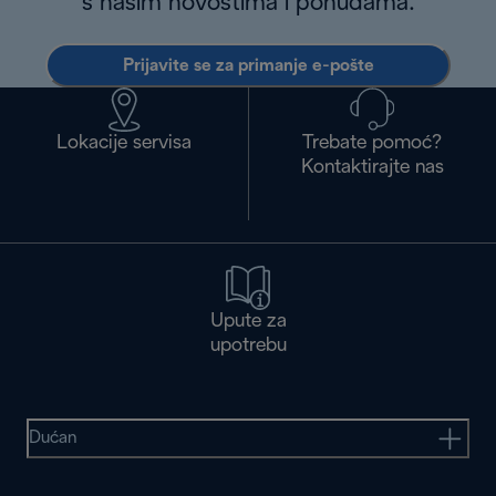
s našim novostima i ponudama.
Prijavite se za primanje e-pošte
Lokacije servisa
Trebate pomoć?
Kontaktirajte nas
Upute za
upotrebu
Dućan