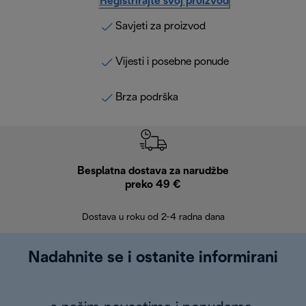
Registrirajte svoj proizvod
Savjeti za proizvod
Vijesti i posebne ponude
Brza podrška
Besplatna dostava za narudžbe
Bes
preko 49 €
30 
Dostava u roku od 2-4 radna dana
Nadahnite se i ostanite informirani