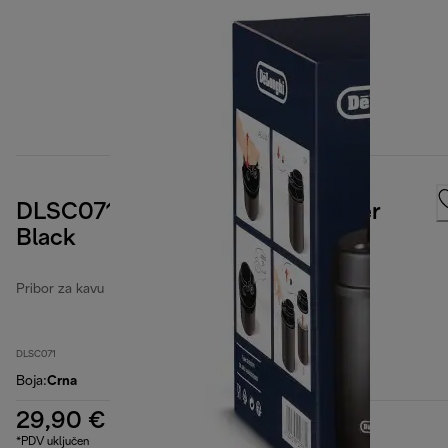
DLSC071 Vacuum Coffee Canister
Black
Pribor za kavu
DLSC071
Boja
:
Crna
29,90 €
*PDV uključen