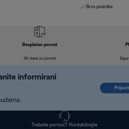
Brza podrška
Besplatan povrat
P
30 dana za povrat
Sigur
anite informirani
Prijavi
onudama.
Trebate pomoć? Kontaktirajte