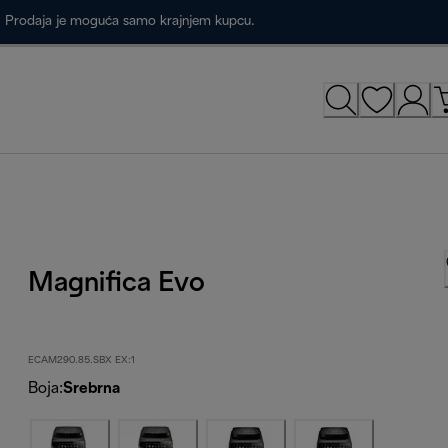
a. Prodaja je moguća samo krajnjem kupcu.
Magnifica Evo
ECAM290.85.SBX EX:1
Boja
:
Srebrna