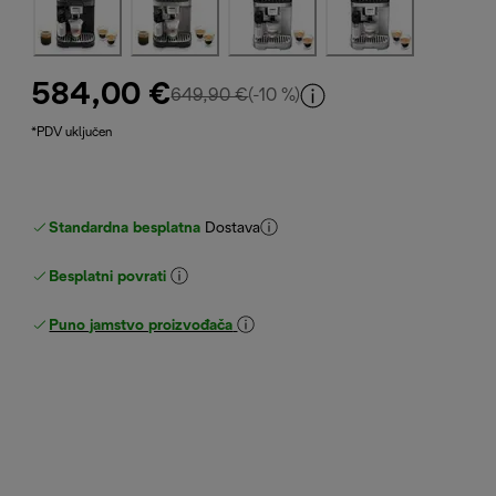
584,00 €
izvorna cijena 649,90 €
649,90 €
(-10 %)
*PDV uključen
Standardna besplatna
Dostava
Besplatni povrati
Puno jamstvo proizvođača