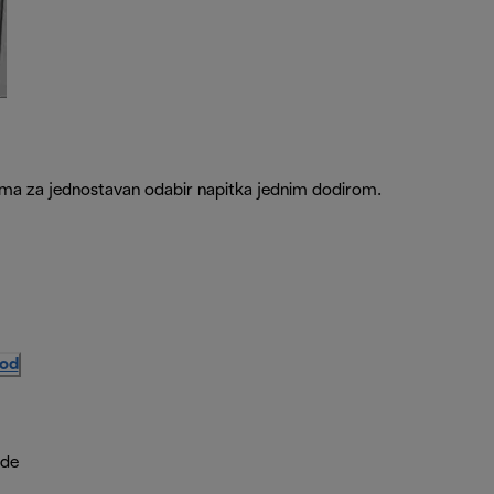
nama za jednostavan odabir napitka jednim dodirom.
vod
ude