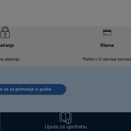
laćanja
Klarna
na plaćanja
Platite u 3 rate bez kamata
te se za primanje e-pošte
Upute za upotrebu