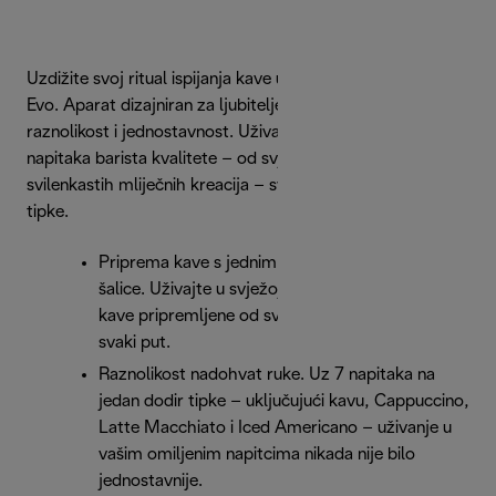
Uzdižite svoj ritual ispijanja kave uz De’Longhi Magnifica
Evo. Aparat dizajniran za ljubitelje kave koji traže
raznolikost i jednostavnost. Uživajte u širokoj paleti
napitaka barista kvalitete – od svježe mljevenih zrna do
svilenkastih mliječnih kreacija – sve s jednim dodirom
tipke.
Priprema kave s jednim dodirom – od zrna do
šalice. Uživajte u svježoj aromi i bogatom okusu
kave pripremljene od svježe mljevenih zrna,
svaki put.
Raznolikost nadohvat ruke. Uz 7 napitaka na
jedan dodir tipke – uključujući kavu, Cappuccino,
Latte Macchiato i Iced Americano – uživanje u
vašim omiljenim napitcima nikada nije bilo
jednostavnije.