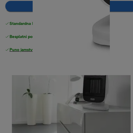
Dodaj u košaricu
Standardna besplatna
Dostava
Besplatni povrati
Puno jamstvo proizvođača