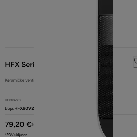
HFX Series
Keramičke ventilatorske grijalice
HFX60V20
Boja
:
HFX60V20
79,20 €
izvorna cijena 104,90 €
104,90 €
(-24 %)
*PDV uključen