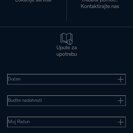
Lokacije servisa
Trebate pomoć?
Kontaktirajte nas
Upute za
upotrebu
Dućan
Budite nadahnuti
Moj Račun