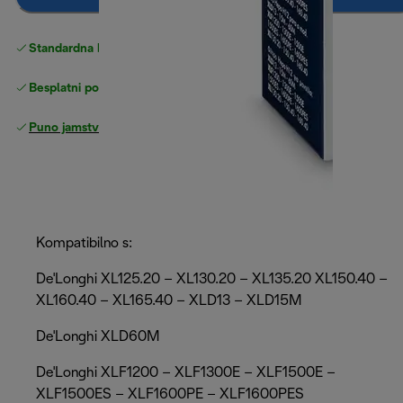
Standardna besplatna
Dostava
Besplatni povrati
Puno jamstvo proizvođača
Kompatibilno s:
De'Longhi XL125.20 – XL130.20 – XL135.20 XL150.40 –
XL160.40 – XL165.40 – XLD13 – XLD15M
De'Longhi XLD60M
De'Longhi XLF1200 – XLF1300E – XLF1500E –
XLF1500ES – XLF1600PE – XLF1600PES