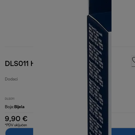
DLS011 Hepa filter
Dodaci
DLS011
Boja
:
Bijela
9,90 €
*PDV uključen
Dodaj u košaricu