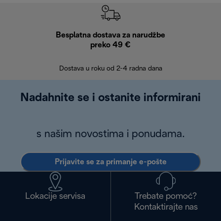
Besplatna dostava za narudžbe
Bes
preko 49 €
30 
Dostava u roku od 2-4 radna dana
Nadahnite se i ostanite informirani
s našim novostima i ponudama.
Prijavite se za primanje e-pošte
Lokacije servisa
Trebate pomoć?
Kontaktirajte nas