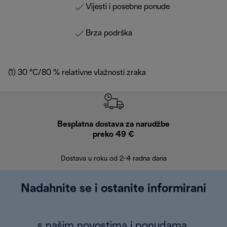
Vijesti i posebne ponude
Brza podrška
(1) 30 °C/80 % relativne vlažnosti zraka
Besplatna dostava za narudžbe
Bes
preko 49 €
30 
Dostava u roku od 2-4 radna dana
Nadahnite se i ostanite informirani
s našim novostima i ponudama.