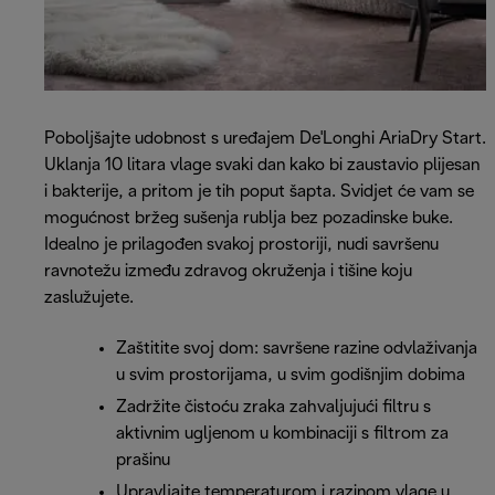
Poboljšajte udobnost s uređajem De'Longhi AriaDry Start.
Uklanja 10 litara vlage svaki dan kako bi zaustavio plijesan
i bakterije, a pritom je tih poput šapta. Svidjet će vam se
mogućnost bržeg sušenja rublja bez pozadinske buke.
Idealno je prilagođen svakoj prostoriji, nudi savršenu
ravnotežu između zdravog okruženja i tišine koju
zaslužujete.
Zaštitite svoj dom: savršene razine odvlaživanja
u svim prostorijama, u svim godišnjim dobima
Zadržite čistoću zraka zahvaljujući filtru s
aktivnim ugljenom u kombinaciji s filtrom za
prašinu
Upravljajte temperaturom i razinom vlage u