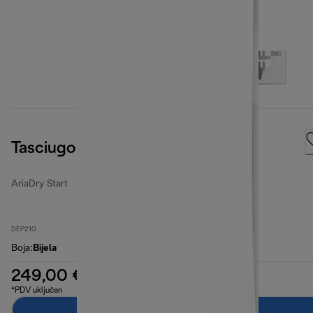
Tasciugo AriaDry Start
AriaDry Start
DEP210
Boja
:
Bijela
249,00 €
*PDV uključen
Dodaj u košaricu