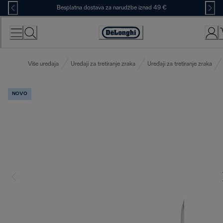
Skip
Besplatna dostava za narudžbe iznad 49 €
to
Content
Accessibility
Statement
Više uređaja
Uređaji za tretiranje zraka
Uređaji za tretiranje zraka
NOVO