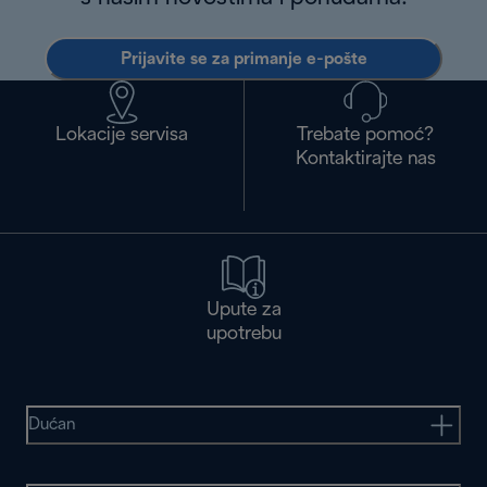
Prijavite se za primanje e-pošte
Lokacije servisa
Trebate pomoć?
Kontaktirajte nas
Upute za
upotrebu
Dućan