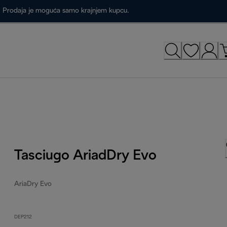
a. Prodaja je moguća samo krajnjem kupcu.
Tasciugo AriadDry Evo
AriaDry Evo
DEP212