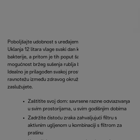
Poboljšajte udobnost s uređajem De'Longhi AriaDry Evo.
Uklanja 12 litara vlage svaki dan kako bi zaustavio plijesan i
bakterije, a pritom je tih poput šapta. Svidjet će vam se
mogućnost bržeg sušenja rublja bez pozadinske buke.
Idealno je prilagođen svakoj prostoriji, nudi savršenu
ravnotežu između zdravog okruženja i tišine koju
zaslužujete.
Zaštitite svoj dom: savršene razine odvlaživanja
u svim prostorijama, u svim godišnjim dobima
Zadržite čistoću zraka zahvaljujući filtru s
aktivnim ugljenom u kombinaciji s filtrom za
prašinu