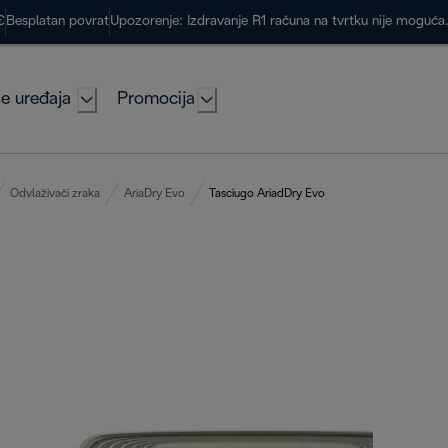
€
Besplatan povrat
Upozorenje: Izdravanje R1 računa na tvrtku nije moguć
e uređaja
Promocija
Odvlaživači zraka
AriaDry Evo
Tasciugo AriadDry Evo