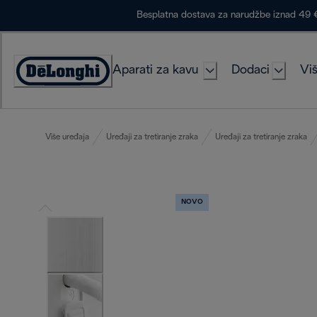
Skip
Besplatna dostava za narudžbe iznad 49 
to
Content
Aparati za kavu
Dodaci
Viš
Accessibility
Statement
Više uređaja
Uređaji za tretiranje zraka
Uređaji za tretiranje zraka
NOVO