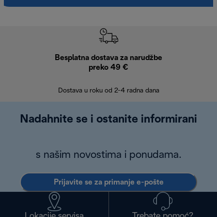
Besplatna dostava za narudžbe
Bes
preko 49 €
30 
Dostava u roku od 2-4 radna dana
Nadahnite se i ostanite informirani
s našim novostima i ponudama.
Prijavite se za primanje e-pošte
Lokacije servisa
Trebate pomoć?