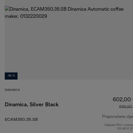
-10 %
DINAMICA
602,00
Dinamica, Silver Black
669,90
Preporučena cije
ECAM350.35.SB
Uključen PDV u iznos
120,40 € (