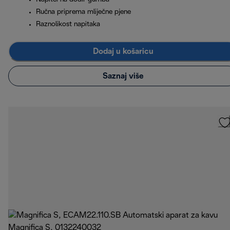
Ručna priprema mliječne pjene
Raznolikost napitaka
Dodaj u košaricu
Saznaj više