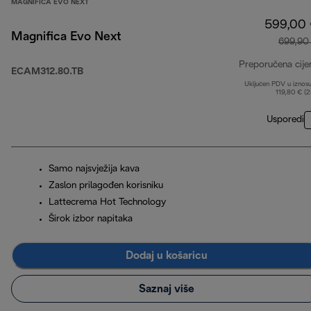
MAGNIFICA EVO NEXT
599,00
Magnifica Evo Next
699,90
Preporučena cije
ECAM312.80.TB
Uključen PDV u iznos
119,80 € (
Usporedi
Samo najsvježija kava
Zaslon prilagođen korisniku
Lattecrema Hot Technology
Širok izbor napitaka
Dodaj u košaricu
Saznaj više