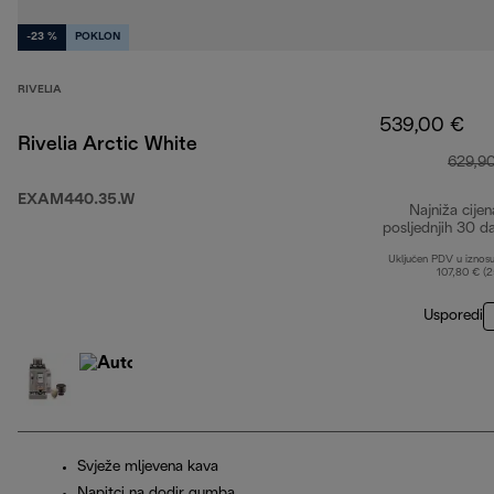
-23 %
POKLON
RIVELIA
539,00 €
Rivelia Arctic White
629,9
EXAM440.35.W
Najniža cijen
posljednjih 30 d
Uključen PDV u iznos
107,80 € (
Usporedi
Svježe mljevena kava
Napitci na dodir gumba