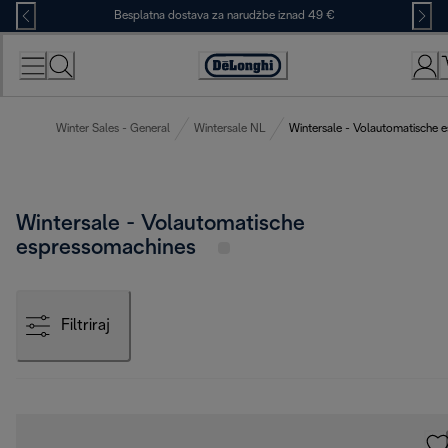
Skip
Besplatna dostava za narudžbe iznad 49 €
to
Content
Accessibility
Statement
Winter Sales - General
Wintersale NL
Wintersale - Volautomatische 
Wintersale - Volautomatische
espressomachines
Filtriraj