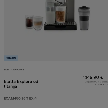
POKLON
ELETTA EXPLORE
1.149,90 €
Eletta Explore od
Uključen PDV u iznos
229,98 € (
titanija
ECAM450.86.T EX:4