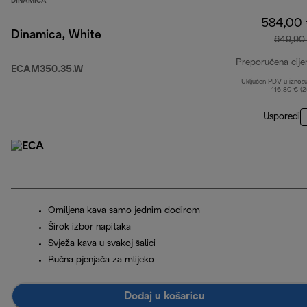
DINAMICA
584,00
Dinamica, White
649,90
Preporučena cije
ECAM350.35.W
Uključen PDV u iznos
116,80 € (
Usporedi
Omiljena kava samo jednim dodirom
Širok izbor napitaka
Svježa kava u svakoj šalici
Ručna pjenjača za mlijeko
Dodaj u košaricu