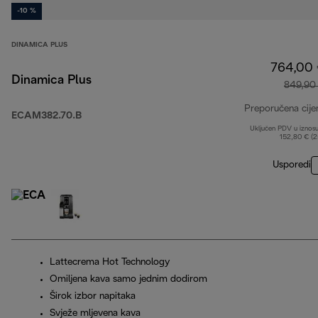
-10 %
DINAMICA PLUS
764,00
Dinamica Plus
849,90
Preporučena cije
ECAM382.70.B
Uključen PDV u iznos
152,80 € (
Usporedi
Lattecrema Hot Technology
Omiljena kava samo jednim dodirom
Širok izbor napitaka
Svježe mljevena kava