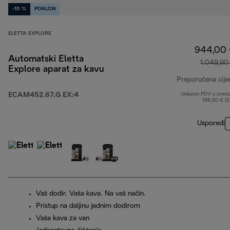
-10 %
POKLON
ELETTA EXPLORE
944,00
Automatski Eletta
1.049,90
Explore aparat za kavu
Preporučena cije
ECAM452.67.G EX:4
Uključen PDV u iznos
188,80 € (
Usporedi
Vaš dodir. Vaša kava. Na vaš način.
Pristup na daljinu jednim dodirom
Vaša kava za van