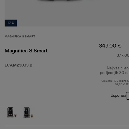
-17 %
MAGNIFICA S SMART
349,00 €
Magnifica S Smart
377,0
ECAM230.13.B
Najniža cijen
posljednjih 30 d
Uključen PDV u iznos
69,80 € (
Usporedi