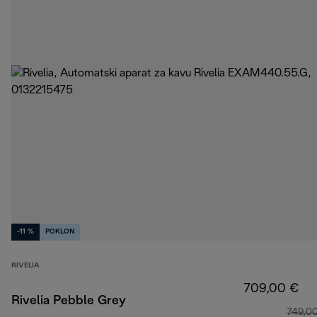
-11 %
POKLON
RIVELIA
709,00 €
Rivelia Pebble Grey
749,0