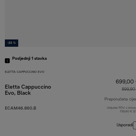
-22 %
Posljednji 1
stavka
ELETTA CAPPUCCINO EVO
699,00
Eletta Cappuccino
899,90
Evo, Black
Preporučena cije
ECAM46.860.B
Uključen PDV u iznos
139,80 € (
Usporedi