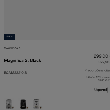
-25 %
MAGNIFICA S
299,00
Magnifica S, Black
399,90
Preporučena cije
ECAM22.110.B
Uključen PDV u iznos
59,80 € (
Usporedi