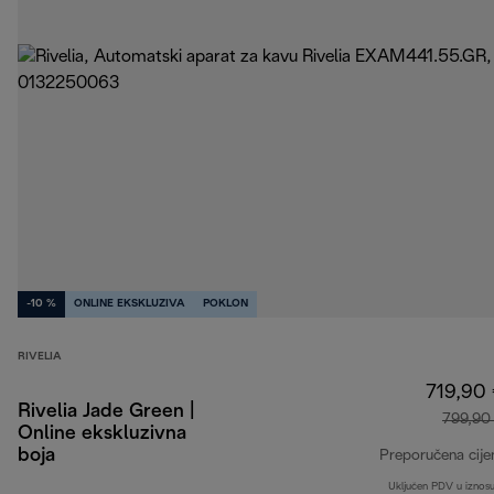
-10 %
ONLINE EKSKLUZIVA
POKLON
RIVELIA
719,90
Rivelia Jade Green |
799,90
Online ekskluzivna
boja
Preporučena cije
Uključen PDV u iznos