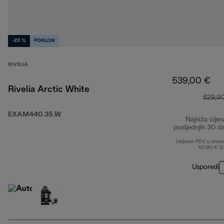
-23 %
POKLON
RIVELIA
539,00 €
Rivelia Arctic White
629,9
EXAM440.35.W
Najniža cijen
posljednjih 30 d
Uključen PDV u iznos
107,80 € (
Usporedi