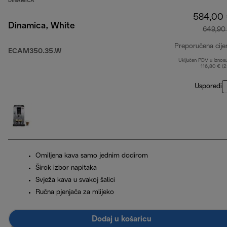
DINAMICA
584,00
Dinamica, White
649,90
Preporučena cije
ECAM350.35.W
Uključen PDV u iznos
116,80 € (
Usporedi
Omiljena kava samo jednim dodirom
Širok izbor napitaka
Svježa kava u svakoj šalici
Ručna pjenjača za mlijeko
Dodaj u košaricu