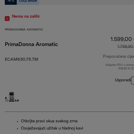
-11 %
COLD BREW
Nema na zalihi
PRIMADONNA AROMATIC
1.599,00
PrimaDonna Aromatic
1.799,90
Preporučena cije
ECAM630.75.TM
Uključen PDV u iznos
319,80 € (
Usporedi
Otkrijte pravi okus svakog zrna
Osvježavajući užitak u hladnoj kavi