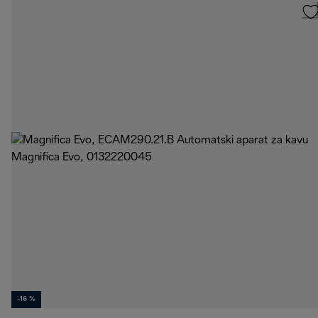
-16 %