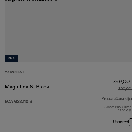
-25 %
MAGNIFICA S
299,00
Magnifica S, Black
399,90
Preporučena cije
ECAM22.110.B
Uključen PDV u iznos
59,80 € (
Usporedi