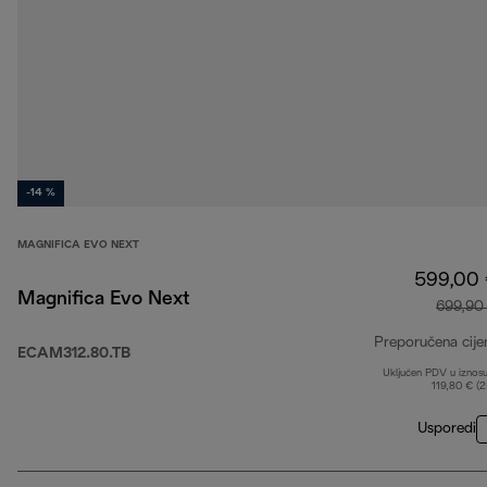
-14 %
MAGNIFICA EVO NEXT
599,00
Magnifica Evo Next
699,90
Preporučena cije
ECAM312.80.TB
Uključen PDV u iznos
119,80 € (
Usporedi