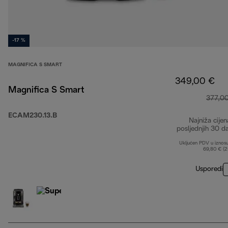
-17 %
MAGNIFICA S SMART
349,00 €
Magnifica S Smart
377,0
ECAM230.13.B
Najniža cijen
posljednjih 30 d
Uključen PDV u iznos
69,80 € (
Usporedi