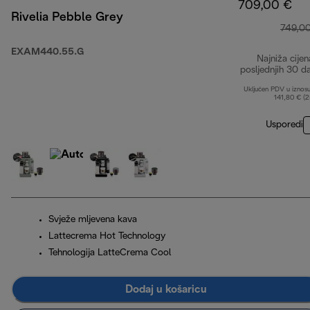
709,00 €
Rivelia Pebble Grey
749,0
EXAM440.55.G
Najniža cijen
posljednjih 30 d
Uključen PDV u iznos
141,80 € (
Usporedi
Svježe mljevena kava
Lattecrema Hot Technology
Tehnologija LatteCrema Cool
Dodaj u košaricu