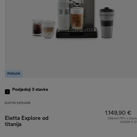
POKLON
Posljednji 3
stavke
ELETTA EXPLORE
1.149,90 €
Eletta Explore od
Uključen PDV u iznos
229,98 € (
titanija