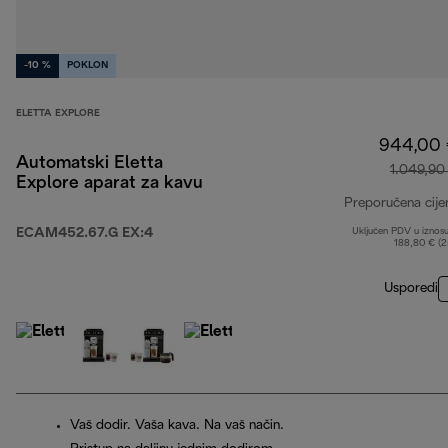
-10 %
POKLON
ELETTA EXPLORE
944,00
Automatski Eletta
1.049,90
Explore aparat za kavu
Preporučena cije
ECAM452.67.G EX:4
Uključen PDV u iznos
188,80 € (
Usporedi
Vaš dodir. Vaša kava. Na vaš način.