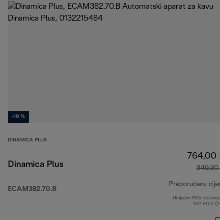
-10 %
DINAMICA PLUS
764,00
Dinamica Plus
849,90
Preporučena cije
ECAM382.70.B
Uključen PDV u iznos
152,80 € (