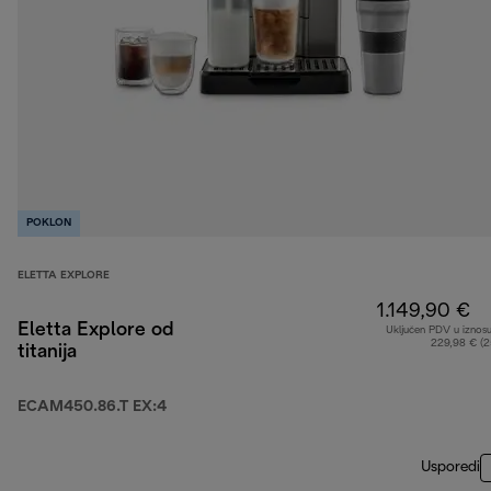
POKLON
ELETTA EXPLORE
1.149,90 €
Eletta Explore od
Uključen PDV u iznos
229,98 € (
titanija
ECAM450.86.T EX:4
Usporedi