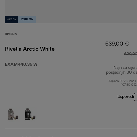
-23 %
POKLON
RIVELIA
539,00 €
Rivelia Arctic White
629,9
EXAM440.35.W
Najniža cijen
posljednjih 30 d
Uključen PDV u iznos
107,80 € (
Usporedi