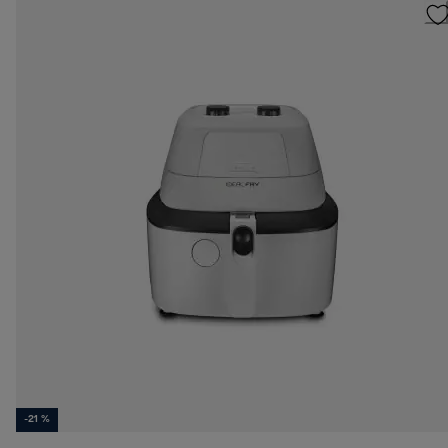
-21 %