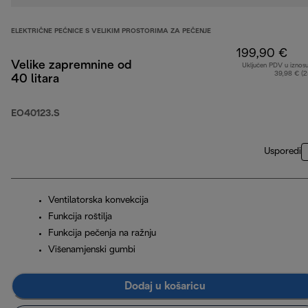
ELEKTRIČNE PEĆNICE S VELIKIM PROSTORIMA ZA PEČENJE
199,90 €
Velike zapremnine od
Uključen PDV u iznos
39,98 € (
40 litara
EO40123.S
Usporedi
Ventilatorska konvekcija
Funkcija roštilja
Funkcija pečenja na ražnju
Višenamjenski gumbi
Dodaj u košaricu