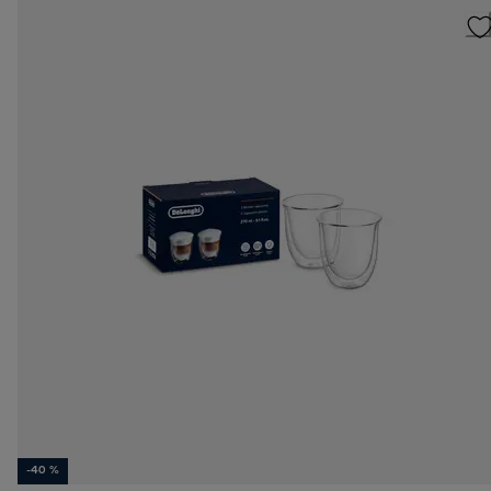
-40 %