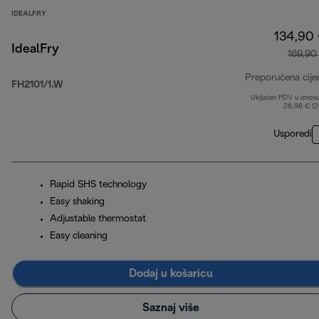
IDEALFRY
134,90
IdealFry
169,90
Preporučena cije
FH2101/1.W
Uključen PDV u iznos
26,98 € (
Usporedi
Rapid SHS technology
Easy shaking
Adjustable thermostat
Easy cleaning
Dodaj u košaricu
Saznaj više