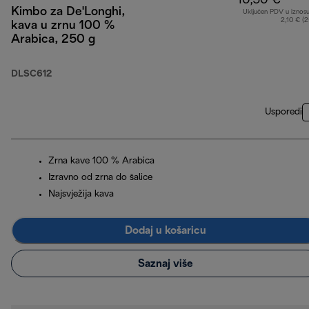
10,50 €
Kimbo za De'Longhi,
Uključen PDV u iznos
2,10 € (
kava u zrnu 100 %
Arabica, 250 g
DLSC612
Usporedi
Zrna kave 100 % Arabica
Izravno od zrna do šalice
Najsvježija kava
Dodaj u košaricu
Saznaj više