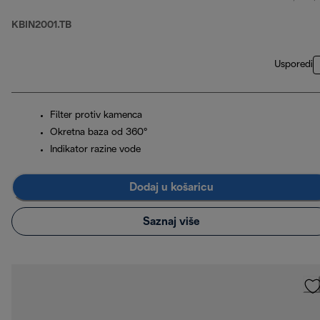
KBIN2001.TB
Usporedi
Filter protiv kamenca
Okretna baza od 360°
Indikator razine vode
Dodaj u košaricu
Saznaj više