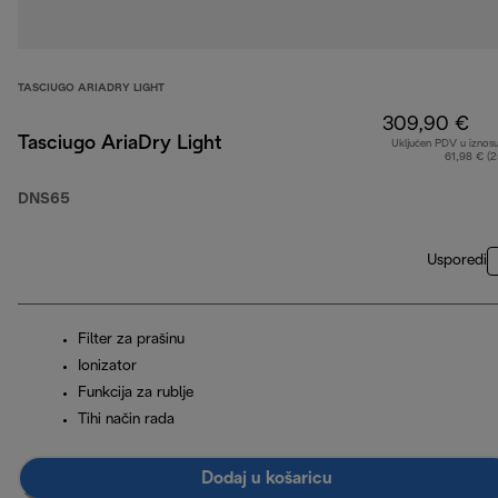
TASCIUGO ARIADRY LIGHT
309,90 €
Tasciugo AriaDry Light
Uključen PDV u iznos
61,98 € (
DNS65
Usporedi
Filter za prašinu
Ionizator
Funkcija za rublje
Tihi način rada
Dodaj u košaricu