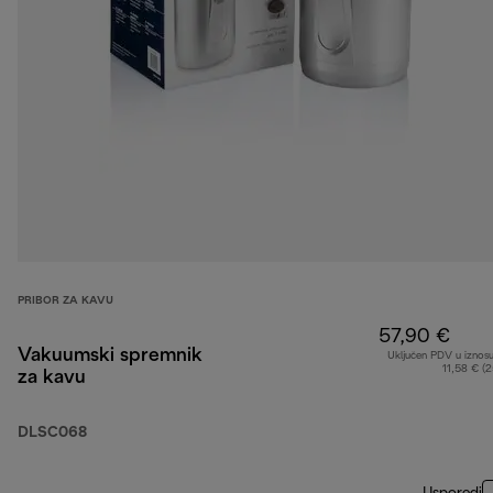
PRIBOR ZA KAVU
57,90 €
Vakuumski spremnik
Uključen PDV u iznos
11,58 € (
za kavu
DLSC068