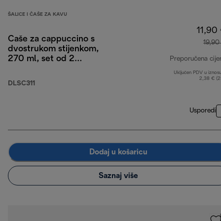
ŠALICE I ČAŠE ZA KAVU
11,90
Čaše za cappuccino s
19,90
dvostrukom stijenkom,
270 ml, set od 2
Preporučena cije
komada
Uključen PDV u iznos
2,38 € (
DLSC311
Usporedi
Dodaj u košaricu
Saznaj više