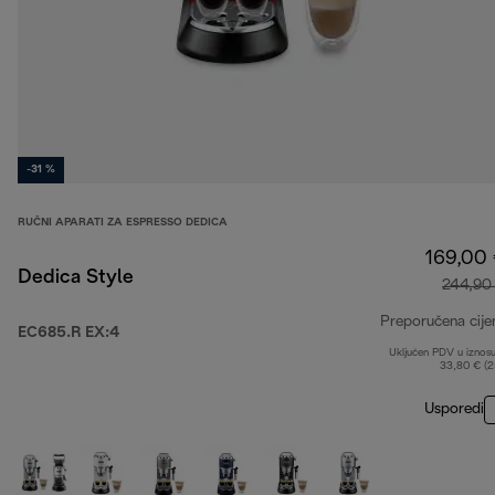
-31 %
RUČNI APARATI ZA ESPRESSO DEDICA
169,00
Dedica Style
244,90
Preporučena cije
EC685.R EX:4
Uključen PDV u iznos
33,80 € (
Usporedi