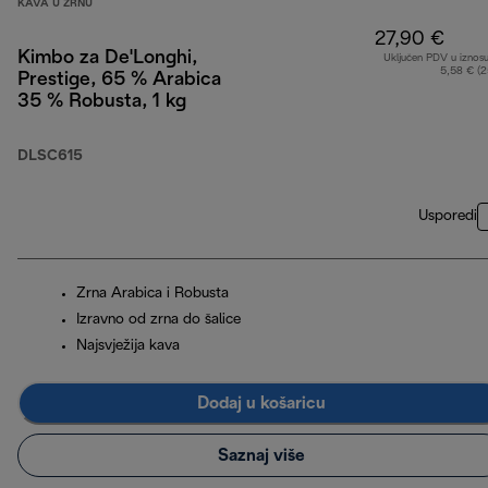
KAVA U ZRNU
27,90 €
Kimbo za De'Longhi,
Uključen PDV u iznos
5,58 € (
Prestige, 65 % Arabica
35 % Robusta, 1 kg
DLSC615
Usporedi
Zrna Arabica i Robusta
Izravno od zrna do šalice
Najsvježija kava
Dodaj u košaricu
Saznaj više