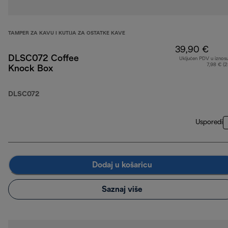
TAMPER ZA KAVU I KUTIJA ZA OSTATKE KAVE
39,90 €
DLSC072 Coffee
Uključen PDV u iznos
7,98 € (
Knock Box
DLSC072
Usporedi
Dodaj u košaricu
Saznaj više