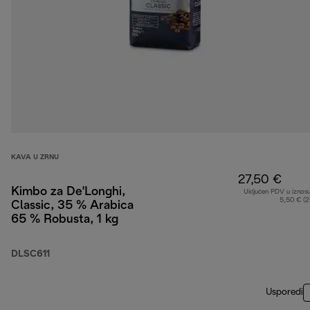
KAVA U ZRNU
27,50 €
Kimbo za De'Longhi,
Uključen PDV u iznos
5,50 € (
Classic, 35 % Arabica
65 % Robusta, 1 kg
DLSC611
Usporedi