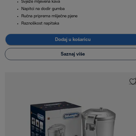
Svježe mljevena kava
Napitci na dodir gumba
Ručna priprema mliječne pjene
Raznolikost napitaka
Dodaj u košaricu
Saznaj više