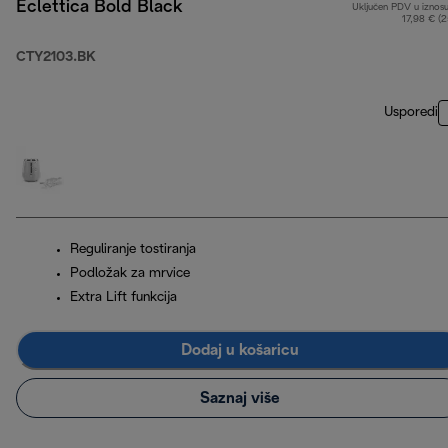
Eclettica Bold Black
Uključen PDV u iznos
17,98 € (
CTY2103.BK
Usporedi
Reguliranje tostiranja
Podložak za mrvice
Extra Lift funkcija
Dodaj u košaricu
Saznaj više