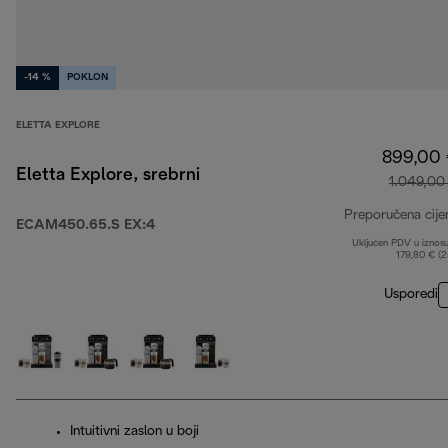
-14 %
POKLON
ELETTA EXPLORE
899,00
Eletta Explore, srebrni
1.049,00
Preporučena cije
ECAM450.65.S EX:4
Uključen PDV u iznos
179,80 € (
Usporedi
Intuitivni zaslon u boji