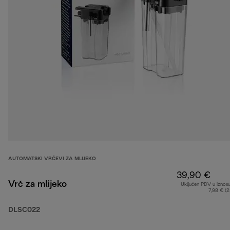
AUTOMATSKI VRČEVI ZA MLIJEKO
39,90 €
Vrč za mlijeko
Uključen PDV u iznos
7,98 € (
DLSC022