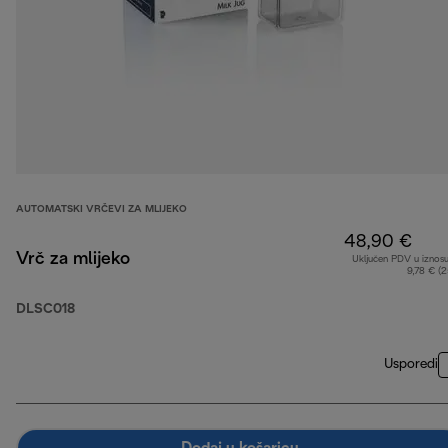
AUTOMATSKI VRČEVI ZA MLIJEKO
48,90 €
Vrč za mlijeko
Uključen PDV u iznos
9,78 € (
DLSC018
Usporedi