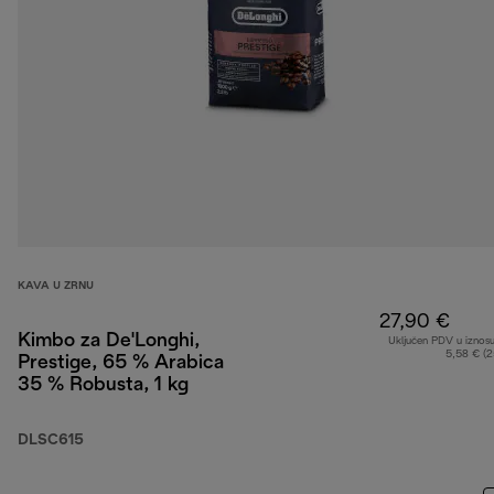
KAVA U ZRNU
27,90 €
Kimbo za De'Longhi,
Uključen PDV u iznos
5,58 € (
Prestige, 65 % Arabica
35 % Robusta, 1 kg
DLSC615