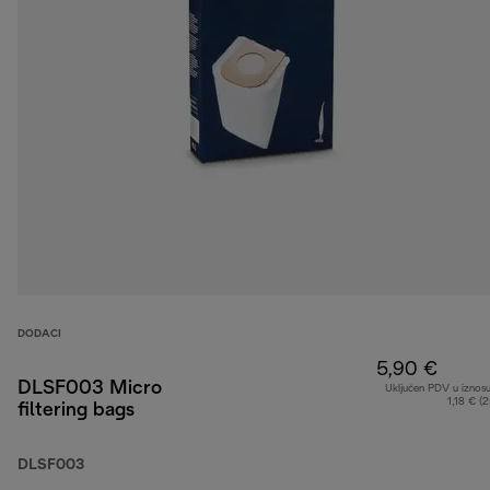
DODACI
5,90 €
DLSF003 Micro
Uključen PDV u iznos
1,18 € (
filtering bags
DLSF003