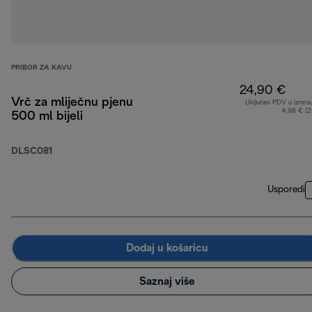
PRIBOR ZA KAVU
24,90 €
Vrč za mliječnu pjenu
Uključen PDV u iznos
4,98 € (
500 ml bijeli
DLSC081
Usporedi
Dodaj u košaricu
Saznaj više