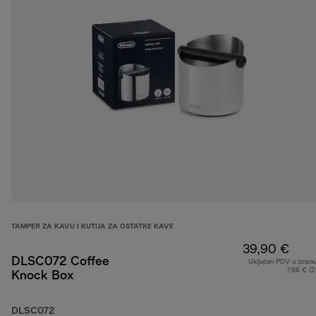
TAMPER ZA KAVU I KUTIJA ZA OSTATKE KAVE
39,90 €
DLSC072 Coffee
Uključen PDV u iznos
7,98 € (
Knock Box
DLSC072