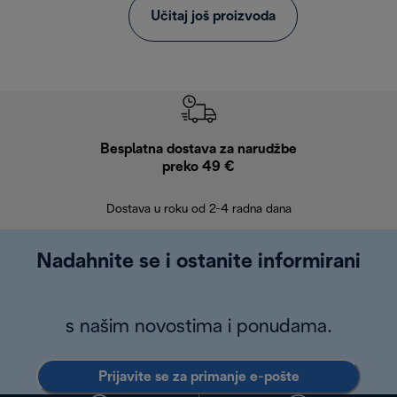
Učitaj još proizvoda
Besplatna dostava za narudžbe
Bes
preko 49 €
30 
Dostava u roku od 2-4 radna dana
Nadahnite se i ostanite informirani
s našim novostima i ponudama.
Prijavite se za primanje e-pošte