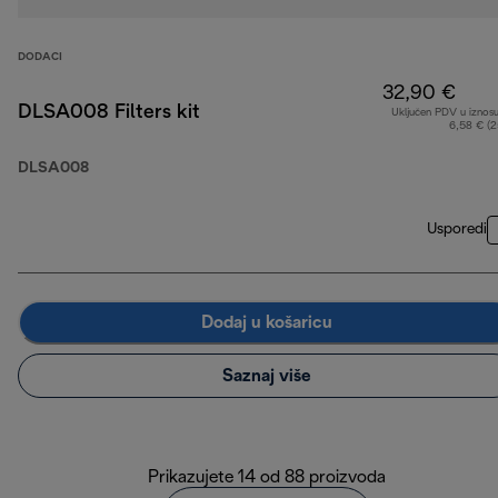
DODACI
32,90 €
DLSA008 Filters kit
Uključen PDV u iznos
6,58 € (
DLSA008
Usporedi
Dodaj u košaricu
Saznaj više
Prikazujete 14 od 88 proizvoda