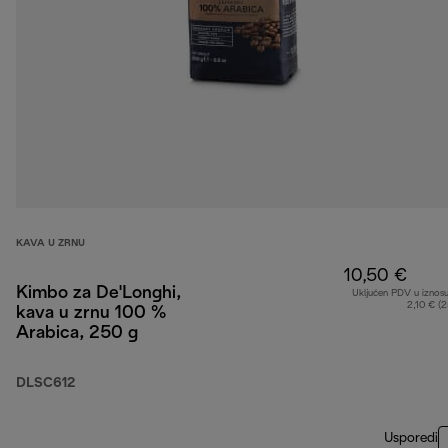
KAVA U ZRNU
10,50 €
Kimbo za De'Longhi,
Uključen PDV u iznos
2,10 € (
kava u zrnu 100 %
Arabica, 250 g
DLSC612
Usporedi