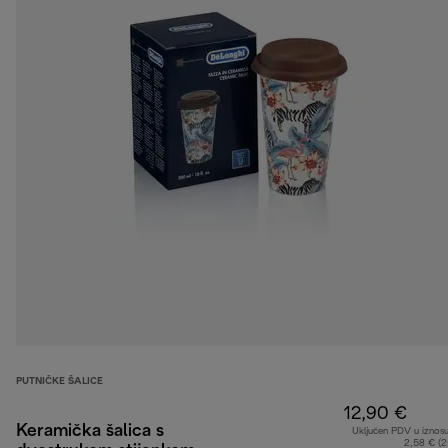
PUTNIČKE ŠALICE
12,90 €
Keramička šalica s
Uključen PDV u iznos
2,58 € (