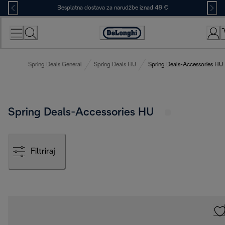
Skip
Besplatna dostava za narudžbe iznad 49 €
to
Content
Accessibility
Statement
Spring Deals General
Spring Deals HU
Spring Deals-Accessories HU
Spring Deals-Accessories HU
Filtriraj