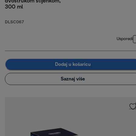
dvostrukom stijenkom,
300 ml
DLSC067
Usporedi
Dodaj u košaricu
Saznaj više