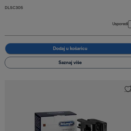
DLSC305
Usporedi
Dodaj u košaricu
Saznaj više