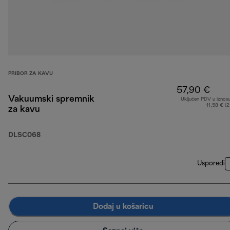
PRIBOR ZA KAVU
57,90 €
Vakuumski spremnik
Uključen PDV u iznos
11,58 € (
za kavu
DLSC068
Usporedi
Dodaj u košaricu