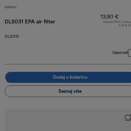
DODACI
13,90 €
DLS031 EPA air filter
Uključen PDV u iznos
2,78 € (
DLS031
Usporedi
Dodaj u košaricu
Saznaj više