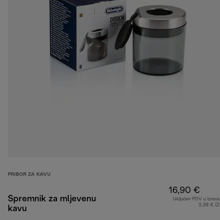
PRIBOR ZA KAVU
16,90 €
Spremnik za mljevenu
Uključen PDV u iznos
3,38 € (
kavu