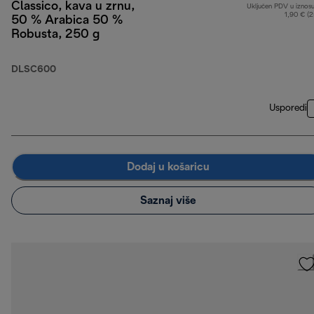
Classico, kava u zrnu,
Uključen PDV u iznos
1,90 € (
50 % Arabica 50 %
Robusta, 250 g
DLSC600
Usporedi
Dodaj u košaricu
Saznaj više