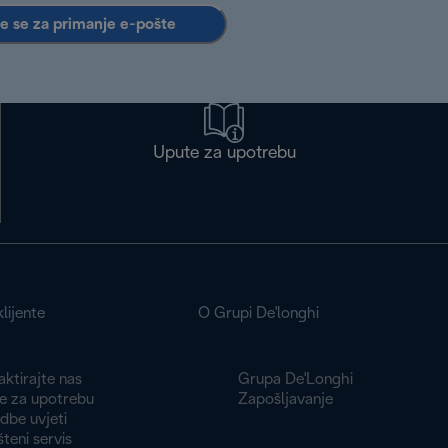
te se za primanje e-pošte
Upute za upotrebu
lijente
O Grupi De'longhi
ktirajte nas
Grupa De'Longhi
e za upotrebu
Zapošljavanje
dbe uvjeti
teni servis