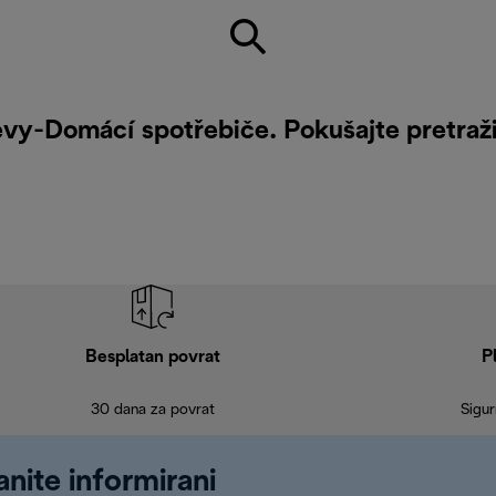
levy-Domácí spotřebiče. Pokušajte pretražit
Besplatan povrat
P
30 dana za povrat
Sigur
anite informirani