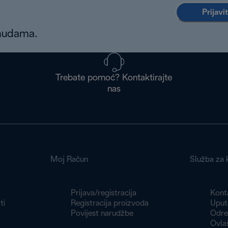
Prijavi
onudama.
Trebate pomoć? Kontaktirajte
nas
Moj Račun
Služba za k
Prijava/registracija
Konta
ti
Registracija proizvoda
Uput
Povijest narudžbe
Odre
Ovlaš