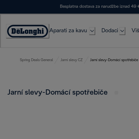
Skip
Besplatna dostava za narudžbe iznad 49 
to
Content
Aparati za kavu
Dodaci
Viš
Accessibility
Statement
Spring Deals General
Jarní slevy CZ
Jarní slevy-Domácí spotřebiče
Jarní slevy-Domácí spotřebiče