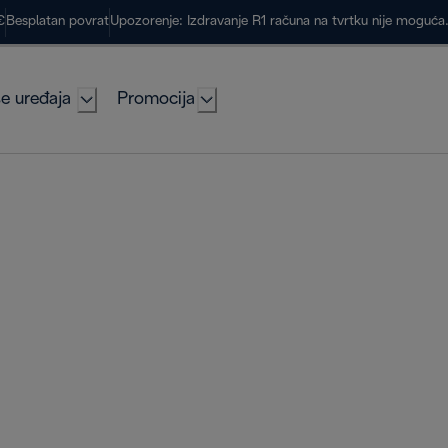
€
Besplatan povrat
Upozorenje: Izdravanje R1 računa na tvrtku nije moguć
e uređaja
Promocija