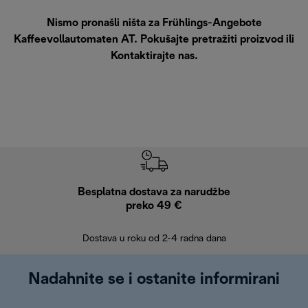
Nismo pronašli ništa za Frühlings-Angebote
Kaffeevollautomaten AT. Pokušajte pretražiti proizvod ili
Kontaktirajte nas
.
Besplatna dostava za narudžbe
Bes
preko 49 €
30 
Dostava u roku od 2-4 radna dana
Nadahnite se i ostanite informirani