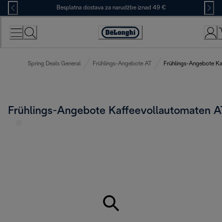
Skip
Besplatna dostava za narudžbe iznad 49 €
to
Content
Accessibility
Statement
Spring Deals General
Frühlings-Angebote AT
Frühlings-Angebote Ka
Frühlings-Angebote Kaffeevollautomaten A