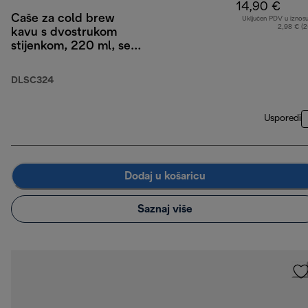
14,90 €
Čaše za cold brew
Uključen PDV u iznos
2,98 € (
kavu s dvostrukom
stijenkom, 220 ml, set
od 2 komada
DLSC324
Usporedi
Dodaj u košaricu
Saznaj više