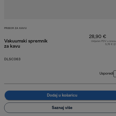
PRIBOR ZA KAVU
28,90 €
Vakuumski spremnik
Uključen PDV u iznos
5,78 € (
za kavu
DLSC063
Usporedi
Dodaj u košaricu
Saznaj više