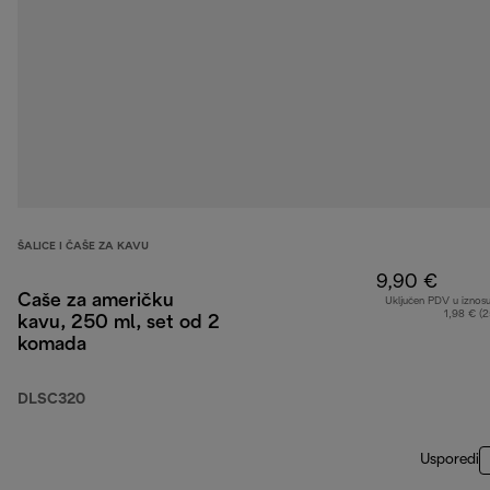
ŠALICE I ČAŠE ZA KAVU
9,90 €
Čaše za američku
Uključen PDV u iznos
1,98 € (
kavu, 250 ml, set od 2
komada
DLSC320
Usporedi