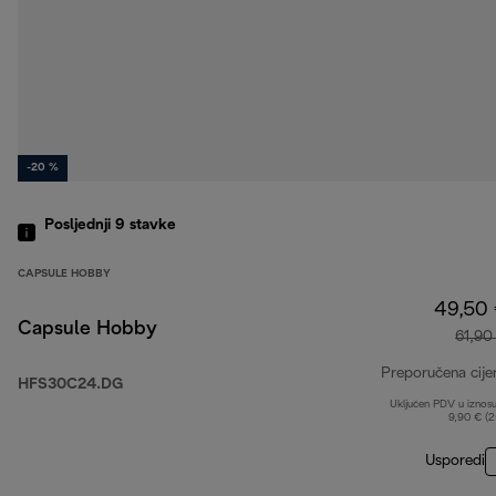
-20 %
Posljednji 9
stavke
CAPSULE HOBBY
49,50
Capsule Hobby
61,90
Preporučena cije
HFS30C24.DG
Uključen PDV u iznos
9,90 € (
Usporedi