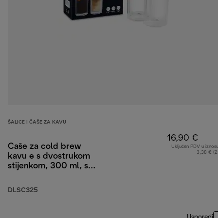
ŠALICE I ČAŠE ZA KAVU
16,90 €
Čaše za cold brew
Uključen PDV u iznos
3,38 € (
kavu e s dvostrukom
stijenkom, 300 ml, set
od 2 komada
DLSC325
Usporedi