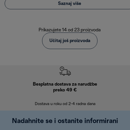
Saznaj više
Prikazujete 14 od 23 proizvoda
Učitaj još proizvoda
Besplatna dostava za narudžbe
Bes
preko 49 €
30 
Dostava u roku od 2-4 radna dana
Nadahnite se i ostanite informirani