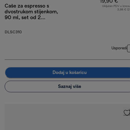
19,90 €
Čaše za espresso s
Uključen PDV u iznos
3,98 € (
dvostrukom stijenkom,
90 ml, set od 2
komada
DLSC310
Usporedi
Dodaj u košaricu
Saznaj više