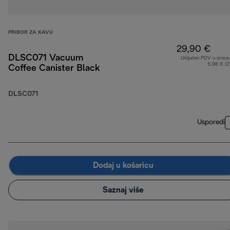
PRIBOR ZA KAVU
29,90 €
DLSC071 Vacuum
Uključen PDV u iznos
5,98 € (
Coffee Canister Black
DLSC071
Usporedi
Dodaj u košaricu
Saznaj više