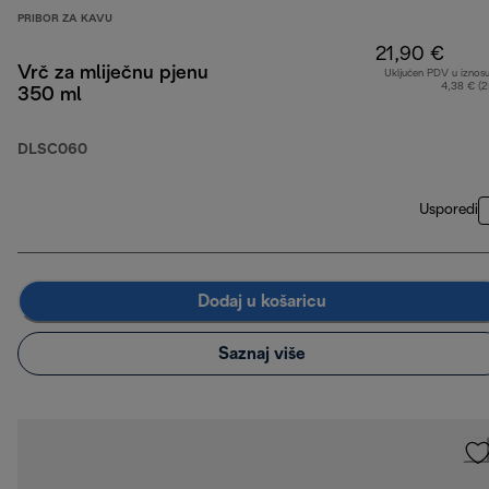
PRIBOR ZA KAVU
21,90 €
Vrč za mliječnu pjenu
Uključen PDV u iznos
4,38 € (
350 ml
DLSC060
Usporedi
Dodaj u košaricu
Saznaj više