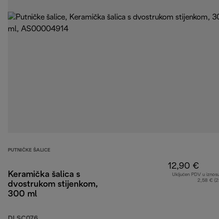
PUTNIČKE ŠALICE
12,90 €
Keramička šalica s
Uključen PDV u iznos
2,58 € (
dvostrukom stijenkom,
300 ml
DLSC076