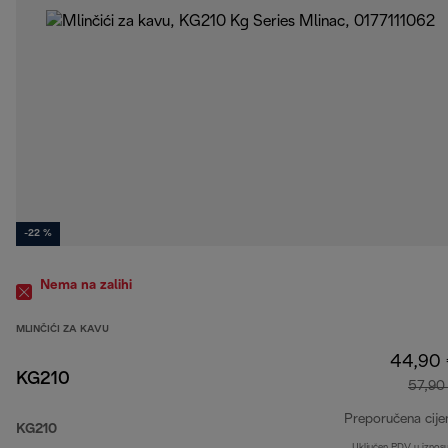
-22 %
Nema na zalihi
MLINČIĆI ZA KAVU
44,90
KG210
57,90
Preporučena cije
KG210
Uključen PDV u iznos