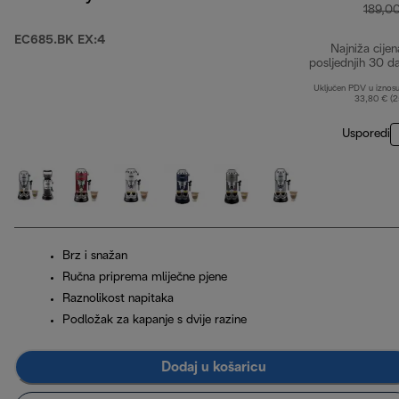
189,0
EC685.BK EX:4
Najniža cijen
posljednjih 30 d
Uključen PDV u iznos
33,80 € (
Usporedi
Brz i snažan
Ručna priprema mliječne pjene
Raznolikost napitaka
Podložak za kapanje s dvije razine
Dodaj u košaricu