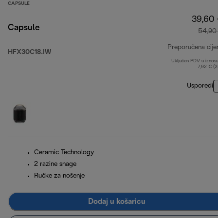
CAPSULE
39,60
Capsule
54,90
Preporučena cije
HFX30C18.IW
Uključen PDV u iznos
7,92 € (
Usporedi
Ceramic Technology
2 razine snage
Ručke za nošenje
Dodaj u košaricu