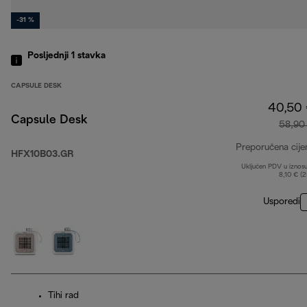
-31 %
Posljednji 1
stavka
CAPSULE DESK
40,50
Capsule Desk
58,90
Preporučena cije
HFX10B03.GR
Uključen PDV u iznos
8,10 € (
Usporedi
Tihi rad