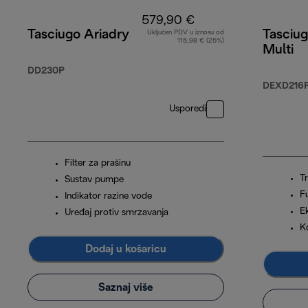
579,90 €
Tasciugo Ariadry
Tasciug
Uključen PDV u iznosu od
115,98 € (25%)
Multi
DD230P
DEXD216
Usporedi
Filter za prašinu
Tr
Sustav pumpe
F
Indikator razine vode
E
Uređaj protiv smrzavanja
K
Dodaj u košaricu
Saznaj više