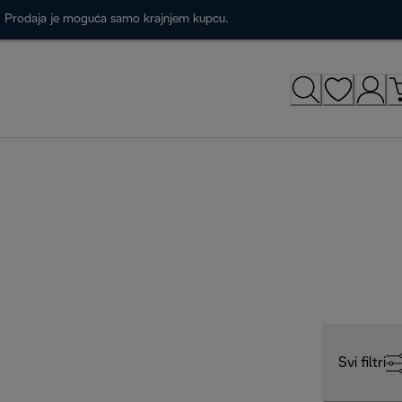
a. Prodaja je moguća samo krajnjem kupcu.
Svi filtri