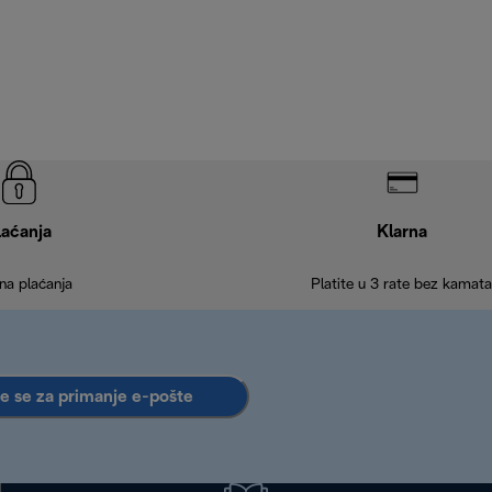
laćanja
Klarna
na plaćanja
Platite u 3 rate bez kamata
te se za primanje e-pošte