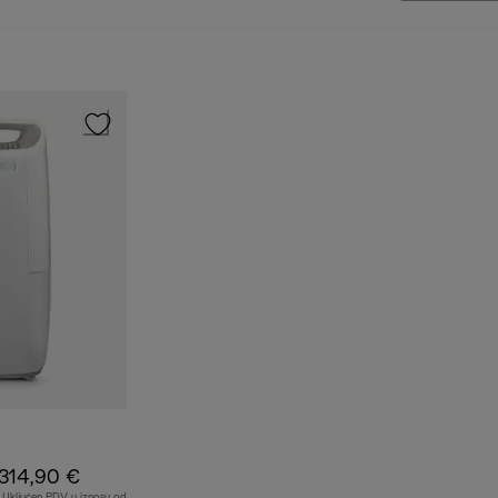
314,90 €
Uključen PDV u iznosu od