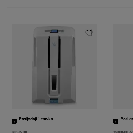
Posljednji 1
stavka
Poslje
SERIJA DD
TASCIUGO A