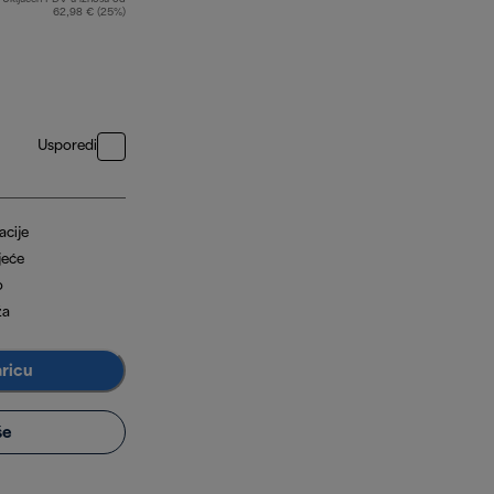
62,98 € (25%)
Usporedi
acije
jeće
o
ža
aricu
še