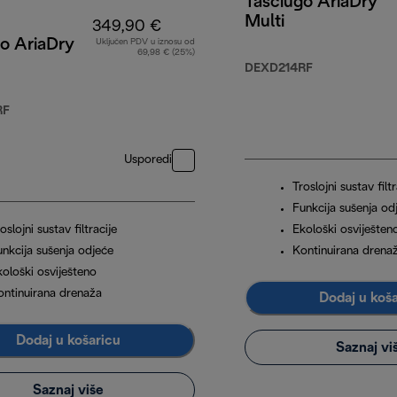
Tasciugo AriaDry
Multi
349,90 €
o AriaDry
Uključen PDV u iznosu od
69,98 € (25%)
DEXD214RF
RF
Usporedi
Troslojni sustav filtr
Funkcija sušenja od
oslojni sustav filtracije
Ekološki osviješten
unkcija sušenja odjeće
Kontinuirana drena
kološki osviješteno
ontinuirana drenaža
Dodaj u koš
Dodaj u košaricu
Saznaj vi
Saznaj više