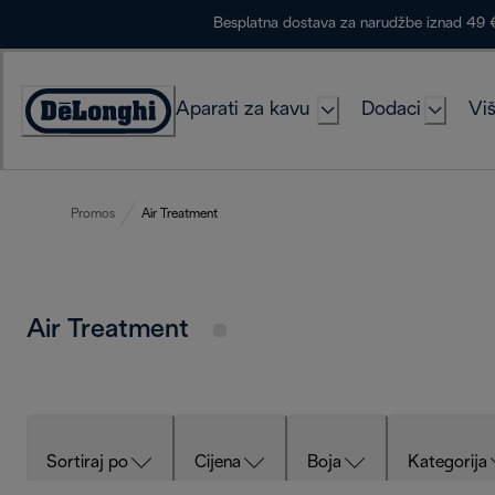
Skip
Besplatna dostava za narudžbe iznad 49 
to
Content
Aparati za kavu
Dodaci
Viš
Accessibility
Statement
Promos
Air Treatment
Air Treatment
Sortiraj po
Cijena
Boja
Kategorija