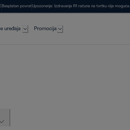
€
Besplatan povrat
Upozorenje: Izdravanje R1 računa na tvrtku nije moguć
e uređaja
Promocija