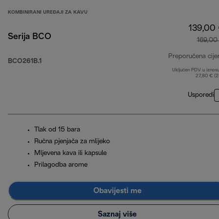
KOMBINIRANI UREĐAJI ZA KAVU
139,00
Serija BCO
169,00
Preporučena cije
BCO261B.1
Uključen PDV u iznos
27,80 € (
Usporedi
Tlak od 15 bara
Ručna pjenjača za mlijeko
Mljevena kava ili kapsule
Prilagodba arome
Obavijesti me
Saznaj više