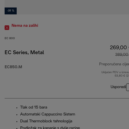
-31 %
Nema na zalihi
EC 800
269,00
EC Series, Metal
389,00
Preporučena cije
EC850.M
Uključen PDV u iznos
53,80 € (
Usporedi
Tlak od 15 bara
Automatski Cappuccino Sistem
Dual Thermoblock tehnologija
Podložak za kapanje s dvije razine