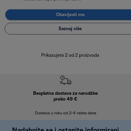
Obavijesti me
Saznaj više
Prikazujete 2 od 2 proizvoda
Besplatna dostava za narudžbe
Bes
preko 49 €
30 
Dostava u roku od 2-4 radna dana
Nadahnite se i ostanite informirani