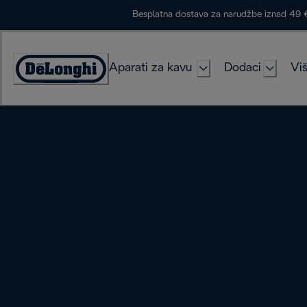
Skip
Besplatna dostava za narudžbe iznad 49 
to
Content
Aparati za kavu
Dodaci
Viš
Accessibility
Statement