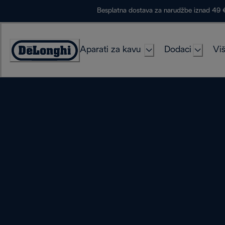
Skip
Besplatna dostava za narudžbe iznad 49 
to
Content
Aparati za kavu
Dodaci
Viš
Accessibility
Statement