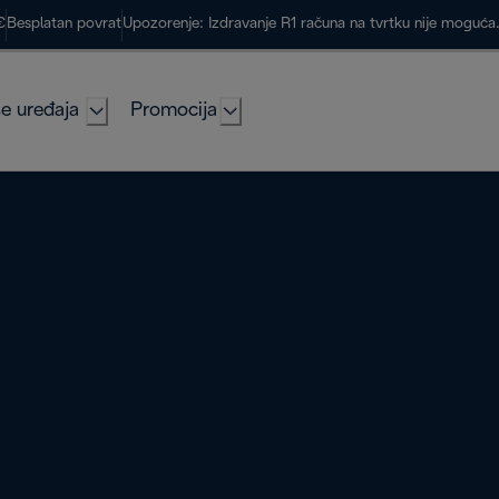
€
Besplatan povrat
Upozorenje: Izdravanje R1 računa na tvrtku nije moguć
e uređaja
Promocija