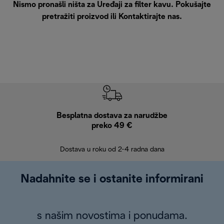
Nismo pronašli ništa za Uređaji za filter kavu. Pokušajte
pretražiti proizvod ili
Kontaktirajte nas
.
Besplatna dostava za narudžbe
Bes
preko 49 €
30 
Dostava u roku od 2-4 radna dana
Nadahnite se i ostanite informirani
s našim novostima i ponudama.