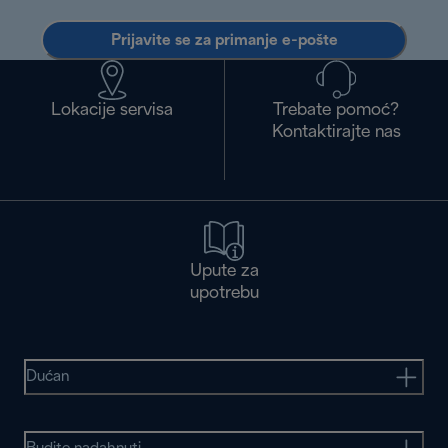
Prijavite se za primanje e-pošte
Lokacije servisa
Trebate pomoć?
Kontaktirajte nas
Upute za
upotrebu
Dućan