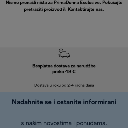
Nismo pronašli ništa za PrimaDonna Exclusive. Pokušajte
pretražiti proizvod ili
Kontaktirajte nas
.
Besplatna dostava za narudžbe
Bes
preko 49 €
30 
Dostava u roku od 2-4 radna dana
Nadahnite se i ostanite informirani
s našim novostima i ponudama.