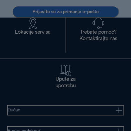
Prijavite se za primanje e-pošte
Lokacije servisa
Trebate pomoć?
Kontaktirajte nas
Upute za
upotrebu
Dućan