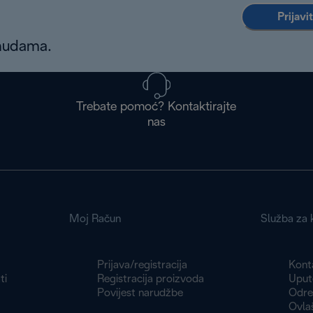
Prijavi
onudama.
Trebate pomoć? Kontaktirajte
nas
Moj Račun
Služba za k
Prijava/registracija
Konta
ti
Registracija proizvoda
Uput
Povijest narudžbe
Odre
Ovlaš