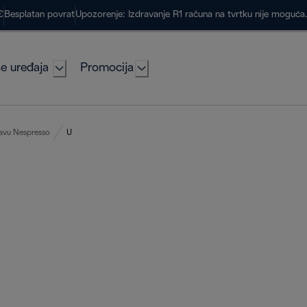
€
Besplatan povrat
Upozorenje: Izdravanje R1 računa na tvrtku nije moguć
e uređaja
Promocija
kavu Nespresso
U