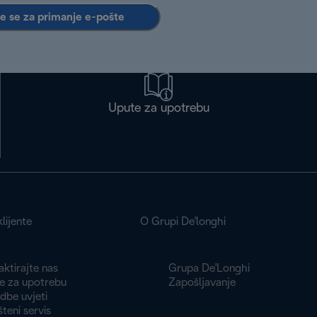
te se za primanje e-pošte
Upute za upotrebu
lijente
O Grupi De'longhi
ktirajte nas
Grupa De'Longhi
e za upotrebu
Zapošljavanje
dbe uvjeti
teni servis