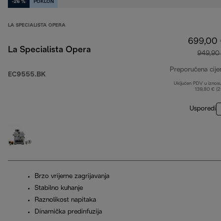
-26 %
POKLON
LA SPECIALISTA OPERA
699,00
La Specialista Opera
949,90
Preporučena cije
EC9555.BK
Uključen PDV u iznos
139,80 € (
Usporedi
Brzo vrijeme zagrijavanja
Stabilno kuhanje
Raznolikost napitaka
Dinamička predinfuzija