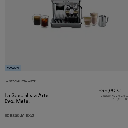
POKLON
LA SPECIALISTA ARTE
599,90 €
La Specialista Arte
Uključen PDV u iznos
119,98 € (
Evo, Metal
EC9255.M EX:2