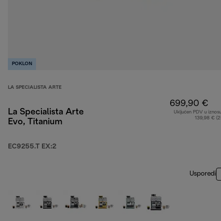
POKLON
LA SPECIALISTA ARTE
699,90 €
La Specialista Arte
Uključen PDV u iznos
139,98 € (
Evo, Titanium
EC9255.T EX:2
Usporedi