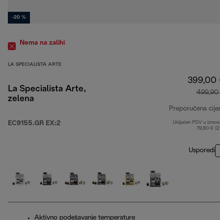
-20 %
Nema na zalihi
LA SPECIALISTA ARTE
399,00
La Specialista Arte,
499,90
zelena
Preporučena cije
EC9155.GR EX:2
Uključen PDV u iznos
79,80 € (
Usporedi
Aktivno podešavanje temperature