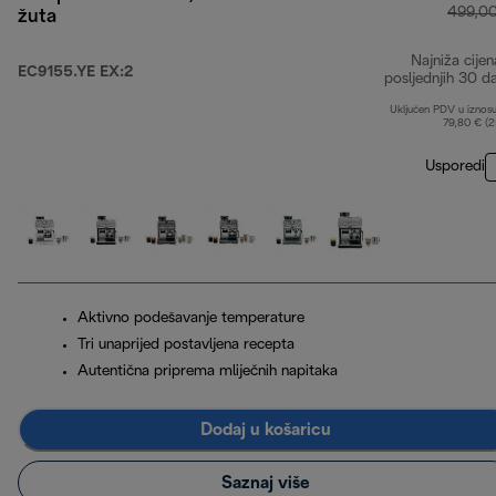
499,0
žuta
Najniža cijen
EC9155.YE EX:2
posljednjih 30 d
Uključen PDV u iznos
79,80 € (
Usporedi
Aktivno podešavanje temperature
Tri unaprijed postavljena recepta
Autentična priprema mliječnih napitaka
Dodaj u košaricu
Saznaj više