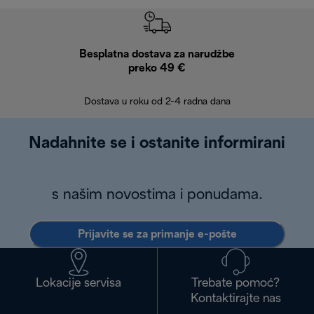
Besplatna dostava za narudžbe
Bes
preko 49 €
30 
Dostava u roku od 2-4 radna dana
Nadahnite se i ostanite informirani
s našim novostima i ponudama.
Prijavite se za primanje e-pošte
Lokacije servisa
Trebate pomoć?
Kontaktirajte nas