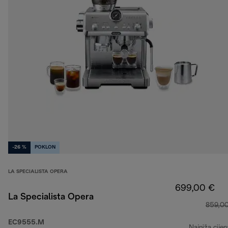
-26 %
POKLON
LA SPECIALISTA OPERA
699,00 €
La Specialista Opera
859,0
EC9555.M
Najniža cijen