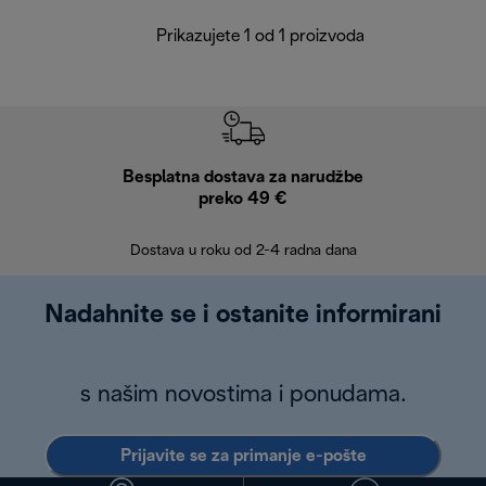
Prikazujete 1 od 1 proizvoda
Besplatna dostava za narudžbe
Bes
preko 49 €
30 
Dostava u roku od 2-4 radna dana
Nadahnite se i ostanite informirani
s našim novostima i ponudama.
Prijavite se za primanje e-pošte