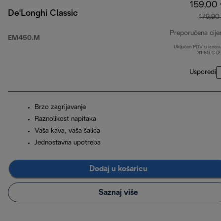
159,00
De'Longhi Classic
179,90
Preporučena cije
EM450.M
Uključen PDV u iznos
31,80 € (
Usporedi
Brzo zagrijavanje
Raznolikost napitaka
Vaša kava, vaša šalica
Jednostavna upotreba
Dodaj u košaricu
Saznaj više