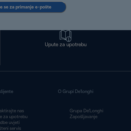
te se za primanje e-pošte
Upute za upotrebu
lijente
O Grupi De'longhi
ktirajte nas
Grupa De'Longhi
e za upotrebu
Zapošljavanje
dbe uvjeti
teni servis