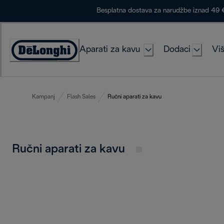
Skip
Besplatna dostava za narudžbe iznad 49 
to
Content
Aparati za kavu
Dodaci
Viš
Accessibility
Statement
Kampanj
Flash Sales
Ručni aparati za kavu
Ručni aparati za kavu