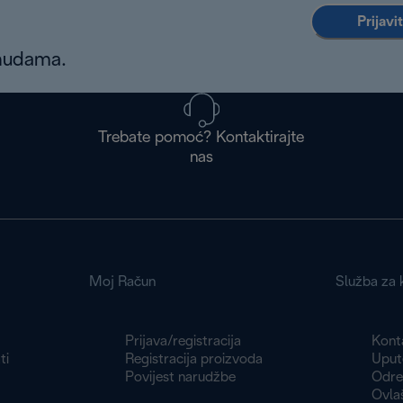
Prijavi
onudama.
Trebate pomoć? Kontaktirajte
nas
Moj Račun
Služba za k
Prijava/registracija
Konta
ti
Registracija proizvoda
Uput
Povijest narudžbe
Odre
Ovlaš