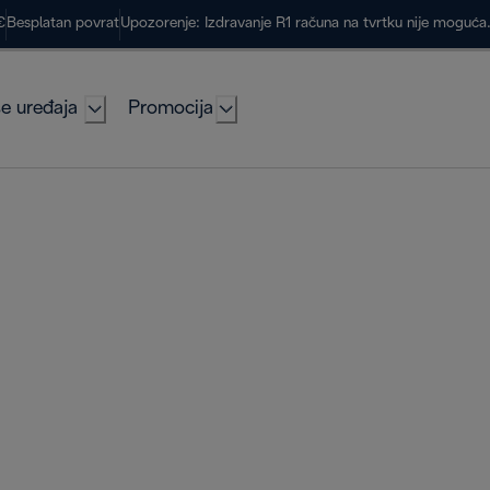
€
Besplatan povrat
Upozorenje: Izdravanje R1 računa na tvrtku nije moguć
e uređaja
Promocija