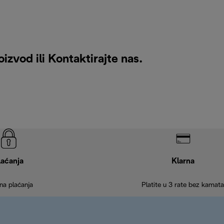
oizvod ili
Kontaktirajte nas
.
laćanja
Klarna
na plaćanja
Platite u 3 rate bez kamata