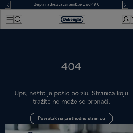
Skip
Besplatna dostava za narudžbe iznad 49 €
to
Content
Accessibility
Statement
404
Ups, nešto je pošlo po zlu. Stranica koju
tražite ne može se pronaći.
Povratak na prethodnu stranicu