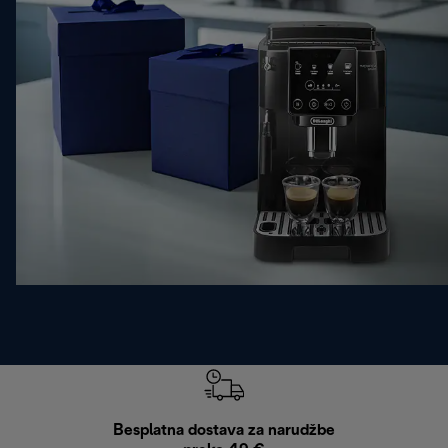
Besplatna dostava za narudžbe
Bes