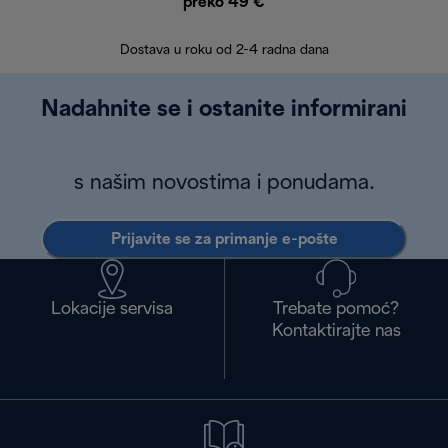
preko 49 €
30 
Dostava u roku od 2-4 radna dana
Nadahnite se i ostanite informirani
s našim novostima i ponudama.
Prijavite se za primanje e-pošte
Lokacije servisa
Trebate pomoć?
Kontaktirajte nas