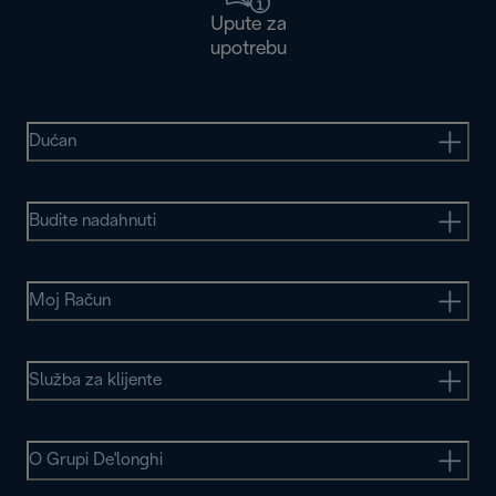
Upute za
upotrebu
Dućan
Budite nadahnuti
Moj Račun
Služba za klijente
O Grupi De'longhi