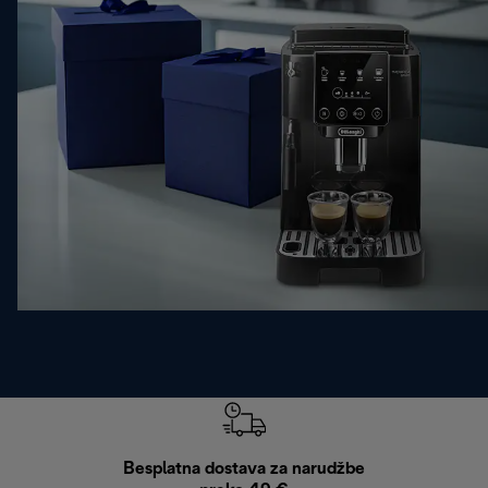
Besplatna dostava za narudžbe
Bes