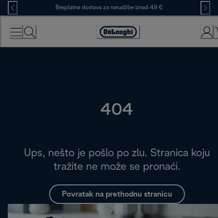
Skip
Besplatna dostava za narudžbe iznad 49 €
to
Content
Accessibility
Statement
404
Ups, nešto je pošlo po zlu. Stranica koju
tražite ne može se pronaći.
Povratak na prethodnu stranicu