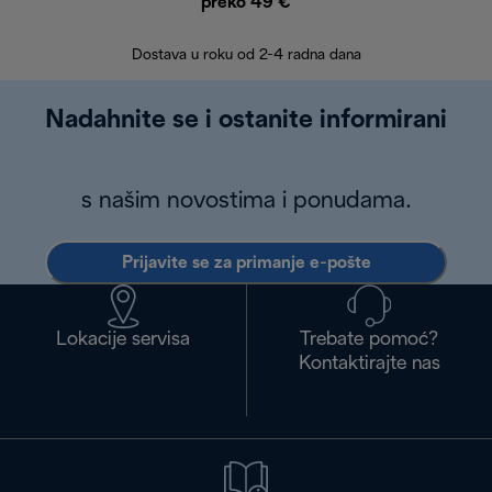
preko 49 €
30 
Dostava u roku od 2-4 radna dana
Nadahnite se i ostanite informirani
s našim novostima i ponudama.
Prijavite se za primanje e-pošte
Lokacije servisa
Trebate pomoć?
Kontaktirajte nas