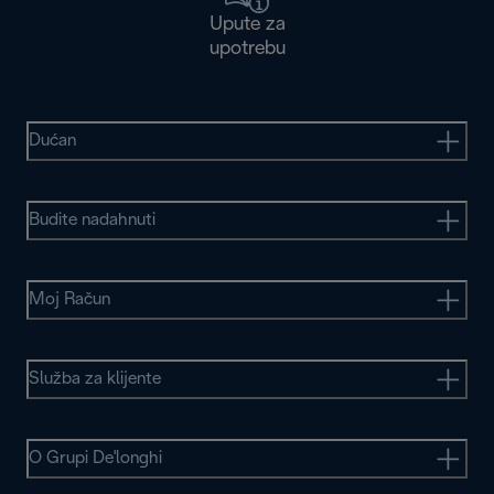
Upute za
upotrebu
Dućan
Budite nadahnuti
Moj Račun
Služba za klijente
O Grupi De'longhi