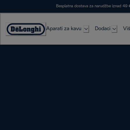
Skip
Besplatna dostava za narudžbe iznad 49 
to
Content
Aparati za kavu
Dodaci
Viš
Accessibility
Statement