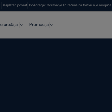
€
Besplatan povrat
Upozorenje: Izdravanje R1 računa na tvrtku nije moguć
e uređaja
Promocija