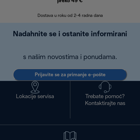
preko 49 €
30 
Dostava u roku od 2-4 radna dana
Nadahnite se i ostanite informirani
s našim novostima i ponudama.
Prijavite se za primanje e-pošte
Lokacije servisa
Trebate pomoć?
Kontaktirajte nas