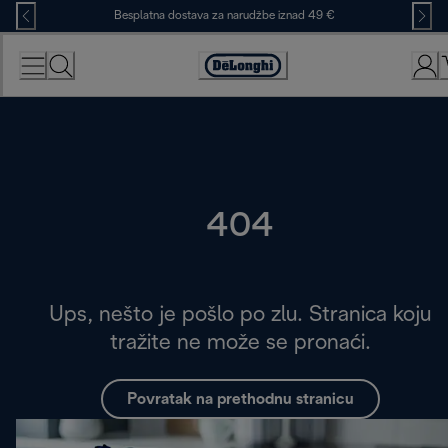
Skip
Besplatna dostava za narudžbe iznad 49 €
to
Content
Accessibility
Statement
404
Ups, nešto je pošlo po zlu. Stranica koju
tražite ne može se pronaći.
Povratak na prethodnu stranicu