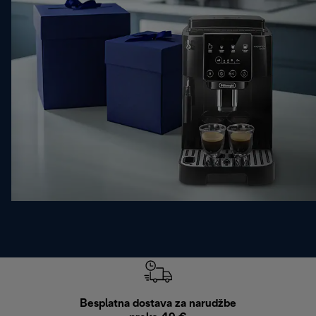
Besplatna dostava za narudžbe
Bes