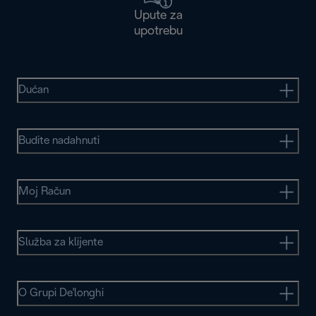
Upute za
upotrebu
Dućan
Budite nadahnuti
Moj Račun
Služba za klijente
O Grupi De'longhi