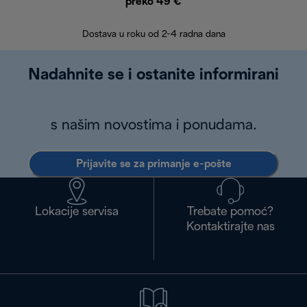
preko 49 €
30 
Dostava u roku od 2-4 radna dana
Nadahnite se i ostanite informirani
s našim novostima i ponudama.
Prijavite se za primanje e-pošte
Lokacije servisa
Trebate pomoć?
Kontaktirajte nas