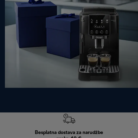
Besplatna dostava za narudžbe
Bes