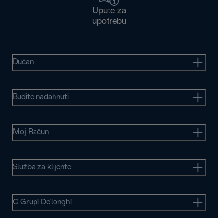
Upute za
upotrebu
Dućan
Budite nadahnuti
Moj Račun
Služba za klijente
O Grupi De'longhi