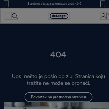
Skip
Besplatna dostava za narudžbe iznad 49 €
to
Content
Accessibility
Statement
404
Ups, nešto je pošlo po zlu. Stranica koju
tražite ne može se pronaći.
Povratak na prethodnu stranicu