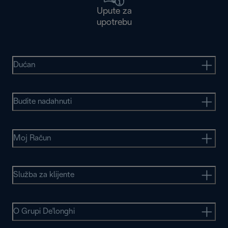
Upute za
upotrebu
Dućan
Budite nadahnuti
Moj Račun
Služba za klijente
O Grupi De'longhi