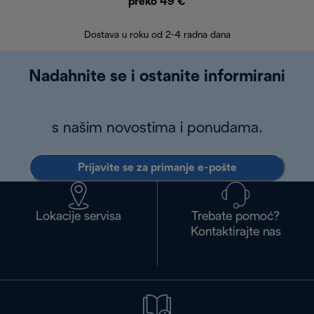
preko 49 €
30 
Dostava u roku od 2-4 radna dana
Nadahnite se i ostanite informirani
s našim novostima i ponudama.
Prijavite se za primanje e-pošte
Lokacije servisa
Trebate pomoć?
Kontaktirajte nas