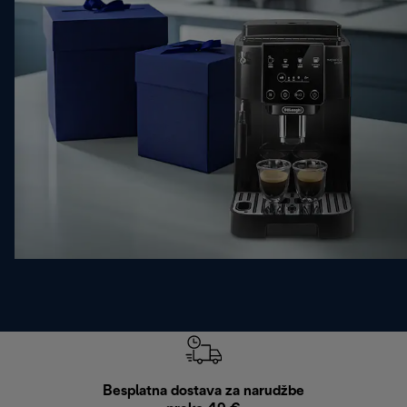
Besplatna dostava za narudžbe
Bes