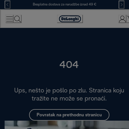
Skip
Besplatna dostava za narudžbe iznad 49 €
to
Content
Accessibility
Statement
404
Ups, nešto je pošlo po zlu. Stranica koju
tražite ne može se pronaći.
Povratak na prethodnu stranicu