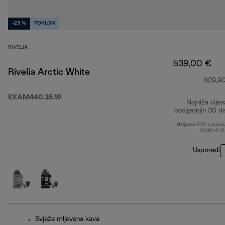
-23 %
POKLON
RIVELIA
539,00 €
Rivelia Arctic White
629,9
EXAM440.35.W
Najniža cijen
posljednjih 30 d
Uključen PDV u iznos
107,80 € (
Usporedi
Svježe mljevena kava