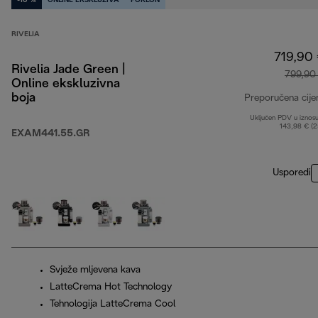
-10 %
ONLINE EKSKLUZIVA
POKLON
RIVELIA
719,90
Rivelia Jade Green |
799,90
Online ekskluzivna
boja
Preporučena cije
Uključen PDV u iznos
143,98 € (
EXAM441.55.GR
Usporedi
Svježe mljevena kava
LatteCrema Hot Technology
Tehnologija LatteCrema Cool