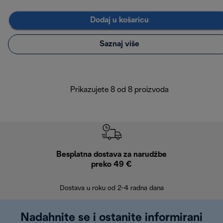
Dodaj u košaricu
Saznaj više
Prikazujete 8 od 8 proizvoda
Besplatna dostava za narudžbe
Bes
preko 49 €
30 
Dostava u roku od 2-4 radna dana
Nadahnite se i ostanite informirani