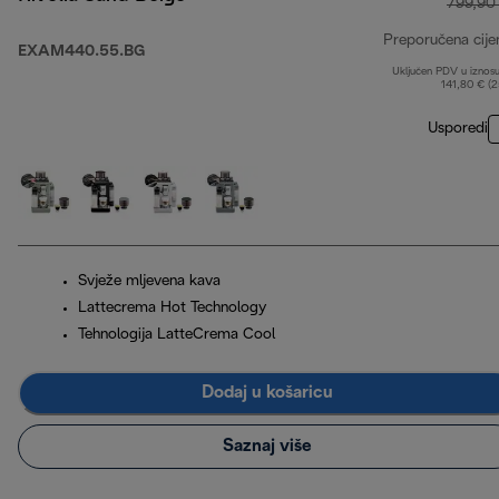
799,90
Preporučena cije
EXAM440.55.BG
Uključen PDV u iznos
141,80 € (
Usporedi
Svježe mljevena kava
Lattecrema Hot Technology
Tehnologija LatteCrema Cool
Dodaj u košaricu
Saznaj više