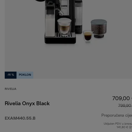
-11 %
POKLON
RIVELIA
709,00
Rivelia Onyx Black
799,90
Preporučena cije
EXAM440.55.B
Uključen PDV u iznos
141,80 € (