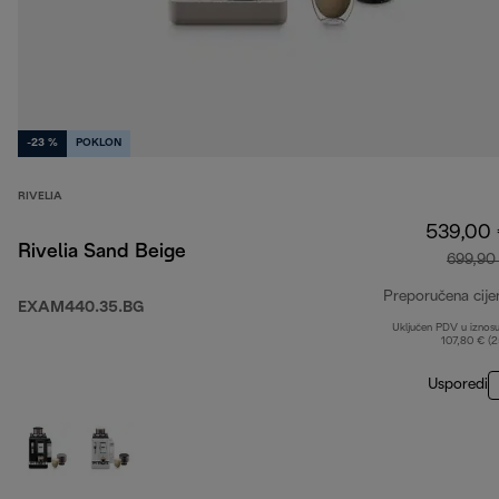
-23 %
POKLON
RIVELIA
539,00
Rivelia Sand Beige
699,90
Preporučena cije
EXAM440.35.BG
Uključen PDV u iznos
107,80 € (
Usporedi