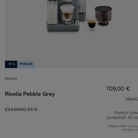
-11 %
POKLON
RIVELIA
709,00 €
Rivelia Pebble Grey
749,0
EXAM440.55.G
Najniža cijen
posljednjih 30 d
Uključen PDV u iznos
141,80 € (