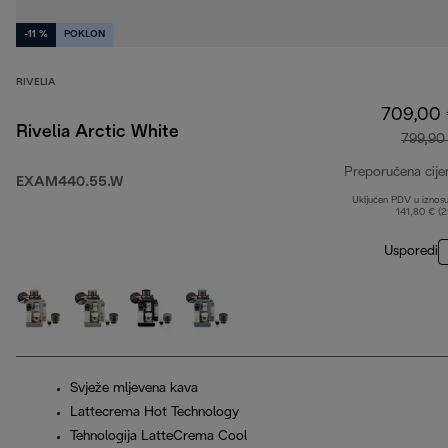
-11 %
POKLON
RIVELIA
709,00
Rivelia Arctic White
799,90
Preporučena cije
EXAM440.55.W
Uključen PDV u iznos
141,80 € (
Usporedi
Svježe mljevena kava
Lattecrema Hot Technology
Tehnologija LatteCrema Cool