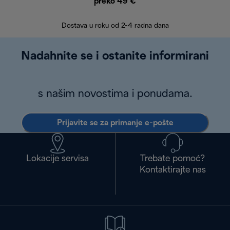
preko 49 €
30 
Dostava u roku od 2-4 radna dana
Nadahnite se i ostanite informirani
s našim novostima i ponudama.
Prijavite se za primanje e-pošte
Lokacije servisa
Trebate pomoć?
Kontaktirajte nas