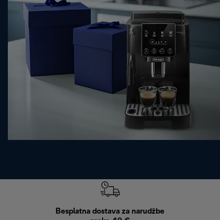
Besplatna dostava za narudžbe
Bes