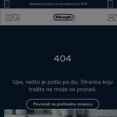
Skip
Besplatna dostava za narudžbe iznad 49 €
to
Content
Accessibility
Statement
404
Ups, nešto je pošlo po zlu. Stranica koju
tražite ne može se pronaći.
Povratak na prethodnu stranicu