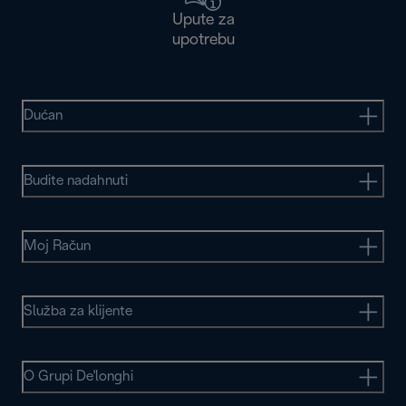
Upute za
upotrebu
Dućan
Budite nadahnuti
Moj Račun
Služba za klijente
O Grupi De'longhi