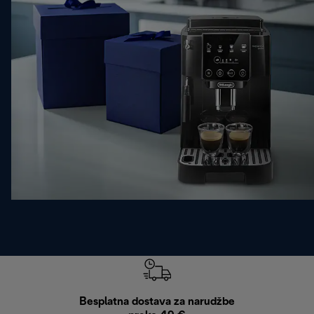
Besplatna dostava za narudžbe
Bes