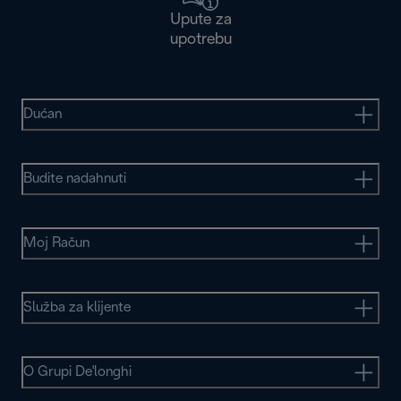
Upute za
upotrebu
Dućan
Budite nadahnuti
Moj Račun
Služba za klijente
O Grupi De'longhi