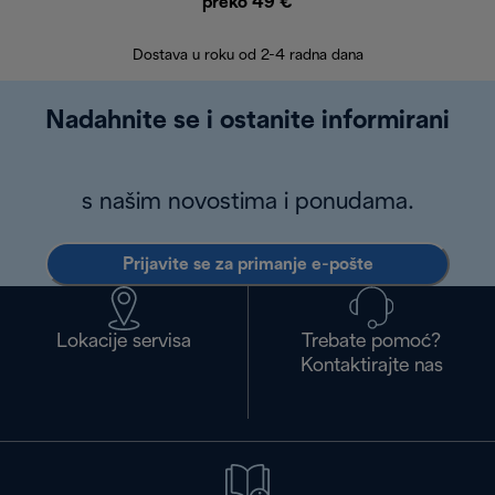
preko 49 €
30 
Dostava u roku od 2-4 radna dana
Nadahnite se i ostanite informirani
s našim novostima i ponudama.
Prijavite se za primanje e-pošte
Lokacije servisa
Trebate pomoć?
Kontaktirajte nas