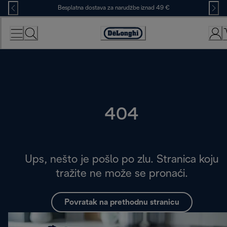
Skip
Besplatna dostava za narudžbe iznad 49 €
to
Content
Accessibility
Statement
404
Ups, nešto je pošlo po zlu. Stranica koju
tražite ne može se pronaći.
Povratak na prethodnu stranicu