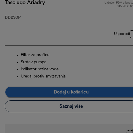
Tasciugo Ariadry
Uključen PDV u iznos
115,98 € (
DD230P
Usporedi
Filter za prašinu
Sustav pumpe
Indikator razine vode
Uređaj protiv smrzavanja
Dodaj u košaricu
Saznaj više