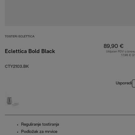
TOSTERI ECLETTICA
89,90 €
Eclettica Bold Black
Uključen PDV u iznos
17,98 € (
CTY2103.BK
Usporedi
Reguliranje tostiranja
Podložak za mrvice