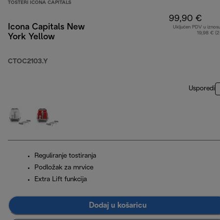
TOSTERI ICONA CAPITALS
99,90 €
Icona Capitals New
Uključen PDV u iznos
19,98 € (
York Yellow
CTOC2103.Y
Usporedi
Reguliranje tostiranja
Podložak za mrvice
Extra Lift funkcija
Dodaj u košaricu