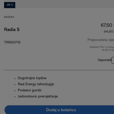
-29 %
RADIAS
67,50
Radia S
94,90
Preporučena cije
TRRS0715
Uključen PDV u iznos
13,50 € (
Usporedi
Dugotrajna toplina
Real Energy tehnologija
Podesivi gumbi
Jednostavno premještanje
Dodaj u košaricu