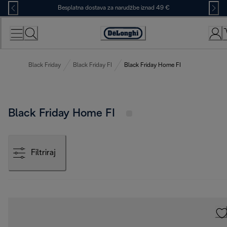
Skip
Besplatna dostava za narudžbe iznad 49 €
to
Content
Accessibility
Statement
Black Friday
Black Friday FI
Black Friday Home FI
Black Friday Home FI
Filtriraj