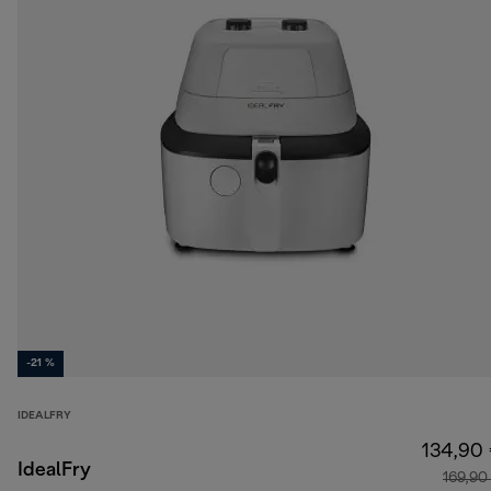
-21 %
IDEALFRY
134,90
IdealFry
169,90