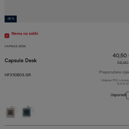
-31 %
Nema na zalihi
CAPSULE DESK
40,50
Capsule Desk
58,90
Preporučena cije
HFX10B03.GR
Uključen PDV u iznos
8,10 € (
Usporedi