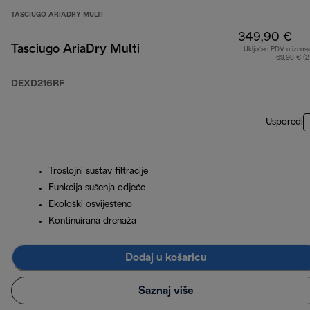
TASCIUGO ARIADRY MULTI
349,90 €
Tasciugo AriaDry Multi
Uključen PDV u iznos
69,98 € (
DEXD216RF
Usporedi
Troslojni sustav filtracije
Funkcija sušenja odjeće
Ekološki osviješteno
Kontinuirana drenaža
Dodaj u košaricu
Saznaj više