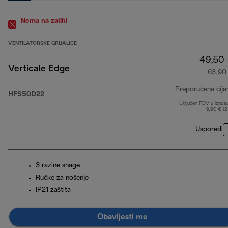
Nema na zalihi
VENTILATORSKE GRIJALICE
49,50
Verticale Edge
63,90
Preporučena cije
HFS50D22
Uključen PDV u iznos
9,90 € (
Usporedi
3 razine snage
Ručke za nošenje
IP21 zaštita
Obavijesti me