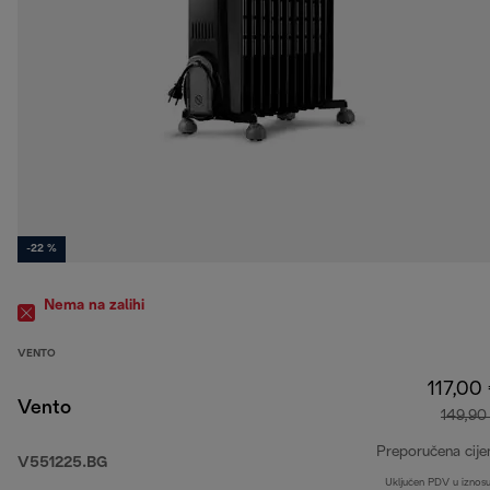
-22 %
Nema na zalihi
VENTO
117,00
Vento
149,90
Preporučena cije
V551225.BG
Uključen PDV u iznos