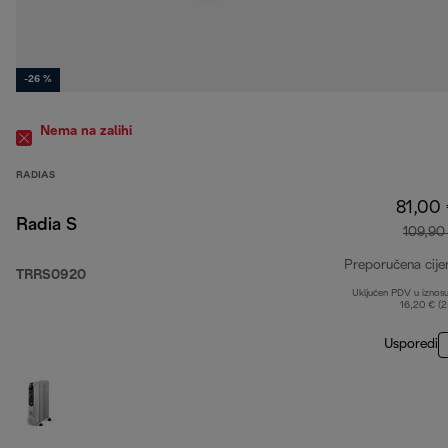
-26 %
Nema na zalihi
RADIAS
81,00
Radia S
109,90
Preporučena cije
TRRS0920
Uključen PDV u iznos
16,20 € (
Usporedi