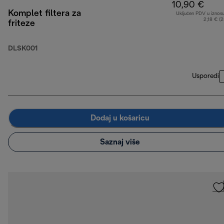
10,90 €
Komplet filtera za
Uključen PDV u iznos
2,18 € (
friteze
DLSK001
Usporedi
Dodaj u košaricu
Saznaj više