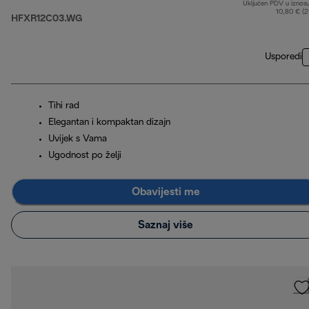
Uključen PDV u iznos
10,80 € (
HFXR12C03.WG
Usporedi
Tihi rad
Elegantan i kompaktan dizajn
Uvijek s Vama
Ugodnost po želji
Obavijesti me
Saznaj više