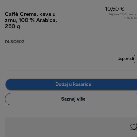
10,50 €
Caffè Crema, kava u
Uključen PDV u iznos
2,10 € (
zrnu, 100 % Arabica,
250 g
DLSC602
Usporedi
Dodaj u košaricu
Saznaj više