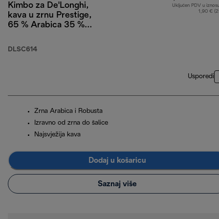
Kimbo za De'Longhi,
Uključen PDV u iznos
1,90 € (
kava u zrnu Prestige,
65 % Arabica 35 %
Robusta, 250 g
DLSC614
Usporedi
Zrna Arabica i Robusta
Izravno od zrna do šalice
Najsvježija kava
Dodaj u košaricu
Saznaj više