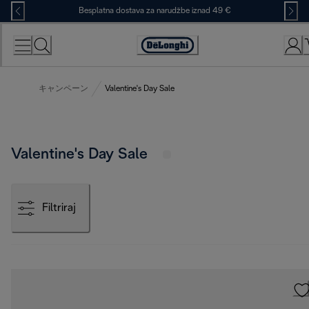
Skip
Besplatna dostava za narudžbe iznad 49 €
to
Content
Accessibility
Statement
キャンペーン
Valentine's Day Sale
Valentine's Day Sale
Filtriraj