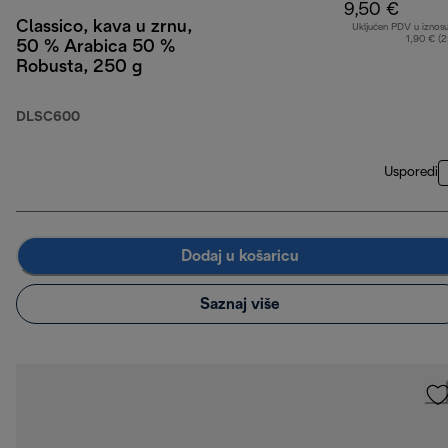
9,50 €
Classico, kava u zrnu,
Uključen PDV u iznos
1,90 € (
50 % Arabica 50 %
Robusta, 250 g
DLSC600
Usporedi
Dodaj u košaricu
Saznaj više