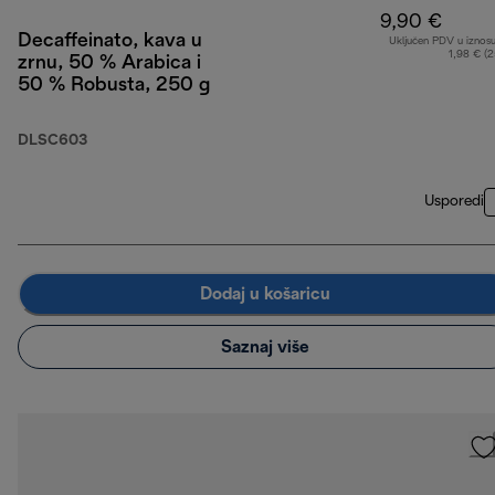
9,90 €
Decaffeinato, kava u
Uključen PDV u iznos
1,98 € (
zrnu, 50 % Arabica i
50 % Robusta, 250 g
DLSC603
Usporedi
Dodaj u košaricu
Saznaj više