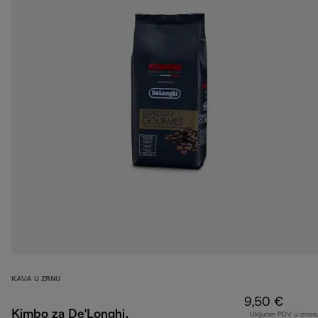
KAVA U ZRNU
9,50 €
Kimbo za De'Longhi,
Uključen PDV u iznos