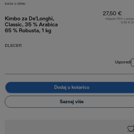
KAVA U ZRNU
27,50 €
Kimbo za De'Longhi,
Uključen PDV u iznos
5,50 € (
Classic, 35 % Arabica
65 % Robusta, 1 kg
DLSC611
Usporedi
Dodaj u košaricu
Saznaj više