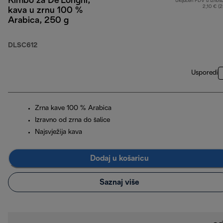
Kimbo za De'Longhi,
Uključen PDV u iznos
2,10 € (
kava u zrnu 100 %
Arabica, 250 g
DLSC612
Usporedi
Zrna kave 100 % Arabica
Izravno od zrna do šalice
Najsvježija kava
Dodaj u košaricu
Saznaj više