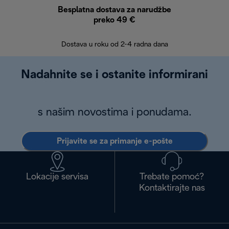
Besplatna dostava za narudžbe
Bes
preko 49 €
30 
Dostava u roku od 2-4 radna dana
Nadahnite se i ostanite informirani
s našim novostima i ponudama.
Prijavite se za primanje e-pošte
Lokacije servisa
Trebate pomoć?
Kontaktirajte nas