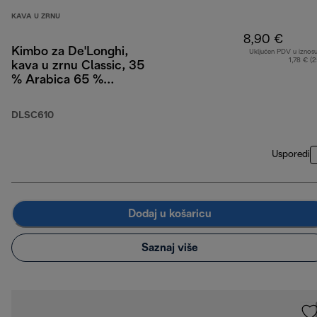
KAVA U ZRNU
8,90 €
Kimbo za De'Longhi,
Uključen PDV u iznos
1,78 € (
kava u zrnu Classic, 35
% Arabica 65 %
Robusta, 250 g
DLSC610
Usporedi
Dodaj u košaricu
Saznaj više