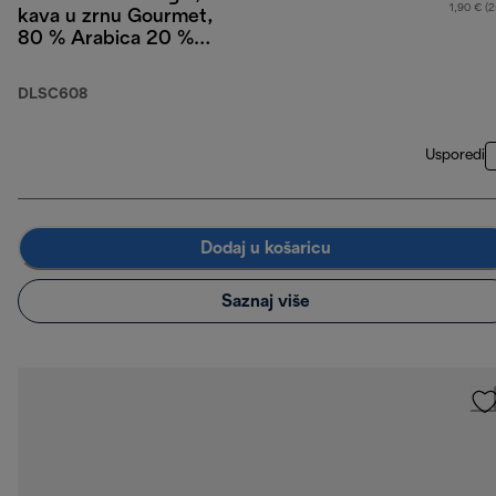
1,90 € (
kava u zrnu Gourmet,
80 % Arabica 20 %
Robusta, 250 g
DLSC608
Usporedi
Dodaj u košaricu
Saznaj više