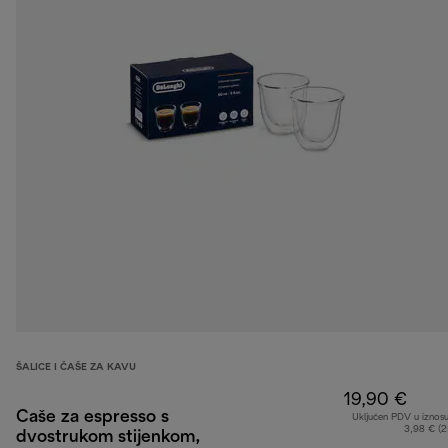
ŠALICE I ČAŠE ZA KAVU
19,90 €
Čaše za espresso s
Uključen PDV u iznos
3,98 € (
dvostrukom stijenkom,