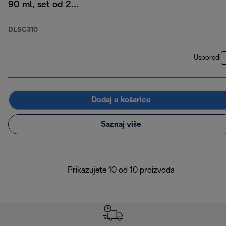
90 ml, set od 2
komada
DLSC310
Usporedi
Dodaj u košaricu
Saznaj više
Prikazujete 10 od 10 proizvoda