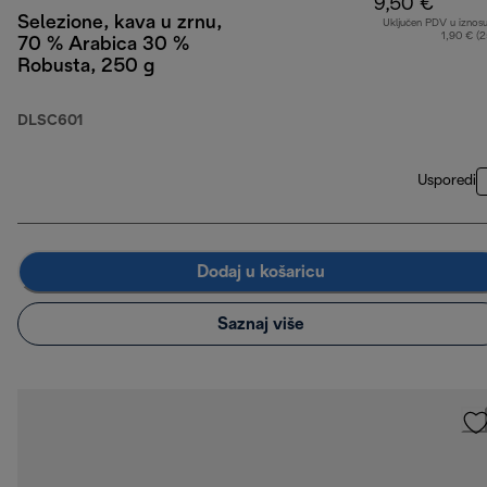
9,50 €
Selezione, kava u zrnu,
Uključen PDV u iznos
1,90 € (
70 % Arabica 30 %
Robusta, 250 g
DLSC601
Usporedi
Dodaj u košaricu
Saznaj više